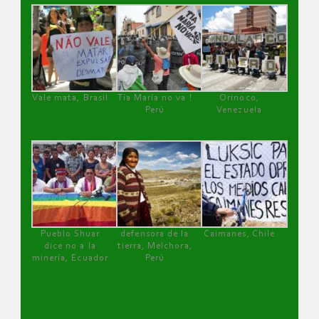
Vale mata, Brasil
Tía María no va !
Orinoco,
Perú
Venezuela
Pueblo Shuar
defensora de la
Caimanes, Chile
dice no a la
tierra, Melchora,
minería, Ecuador
Perú