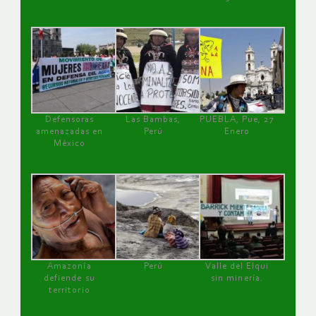
Defensoras
Las Bambas,
PUEBLA, Pue, 27
amenazadas en
Perú
Enero
México
Amazonía
Perú
Valle del Elqui
defiende su
sin minería.
territorio