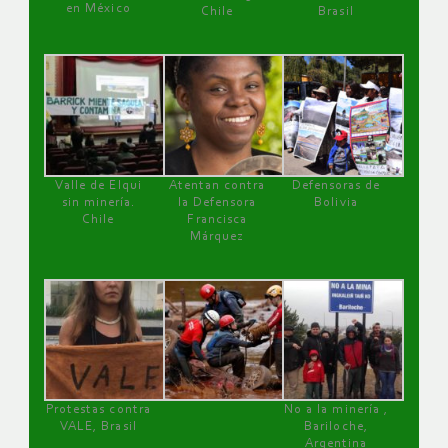
en México
Chile
Brasil
Valle de Elqui
Atentan contra
Defensoras de
sin minería.
la Defensora
Bolivia
Chile
Francisca
Márquez
Protestas contra
No a la minería ,
VALE, Brasil
Bariloche,
Argentina