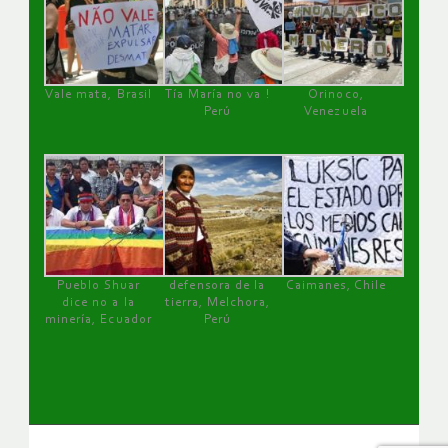
Vale mata, Brasil
Tía María no va !
Orinoco,
Perú
Venezuela
Pueblo Shuar
defensora de la
Caimanes, Chile
dice no a la
tierra, Melchora,
minería, Ecuador
Perú