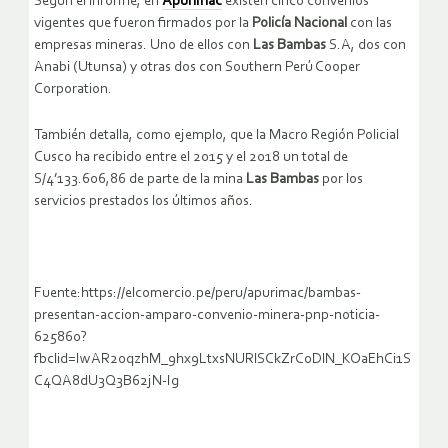
Según el informe, en
Apurímac
existen cinco convenios
vigentes que fueron firmados por la
Policía Nacional
con las
empresas mineras. Uno de ellos con
Las Bambas
S.A, dos con
Anabi (Utunsa) y otras dos con Southern Perú Cooper
Corporation.
También detalla, como ejemplo, que la Macro Región Policial
Cusco ha recibido entre el 2015 y el 2018 un total de
S/4’133.606,86 de parte de la mina
Las Bambas
por los
servicios prestados los últimos años.
Fuente:https://elcomercio.pe/peru/apurimac/bambas-
presentan-accion-amparo-convenio-minera-pnp-noticia-
625860?
fbclid=IwAR20qzhM_9hx9LtxsNURlSCkZrC0DlN_KOaEhCi1S
C4QA8dU3Q3B62jN-Ig