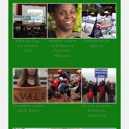
Valle de Elqui
Atentan contra
Defensoras de
sin minería.
la Defensora
Bolivia
Chile
Francisca
Márquez
Protestas contra
No a la minería ,
VALE, Brasil
Bariloche,
Argentina