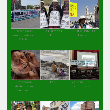
Defensoras
Las Bambas,
PUEBLA, Pue, 27
amenazadas en
Perú
Enero
México
Amazonía
Perú
Valle del Elqui
defiende su
sin minería.
territorio