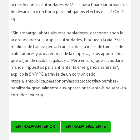
acuerdo con las autoridades de Velille para financiar proyectos
de desarrollo y un bono para mitigar los efectos de la COVID-
19.
“Sin embargo, ahora algunos pobladores, desconociendo lo
acordado por sus propias autoridades, bloquean la vía. Estas
medidas de fuerza perjudican a todos, a miles de familias de
trabajadores y proveedores de la empresa, a los apurimeños
que dejan de recibir regalías y al Perú entero, que recaudará
menos impuestos para enfrentar la emergencia sanitaria”,
explicó la SNMPE a través de un comunicado.
https://larepublica.pe/economia/2021/01/05/las-bambas-
paralizaria-gradualmente-sus-operaciones-ante-bloqueos-en-
corredor-minero/
Navegador
ENTRADA ANTERIOR
ENTRADA SIGUIENTE