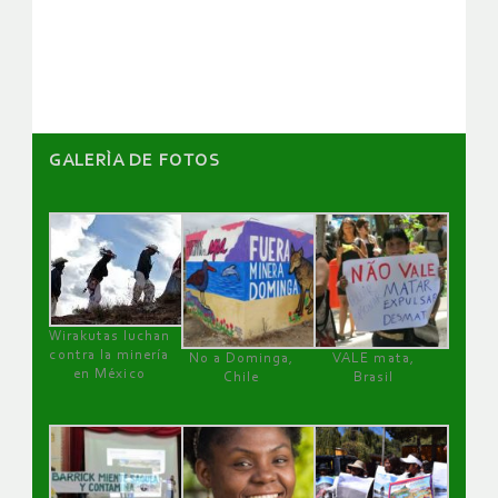
de
artículos
GALERÌA DE FOTOS
Wirakutas luchan
contra la minería
No a Dominga,
VALE mata,
en México
Chile
Brasil