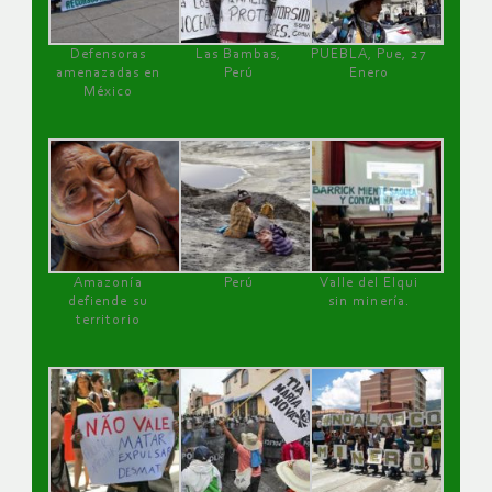
Defensoras
Las Bambas,
PUEBLA, Pue, 27
amenazadas en
Perú
Enero
México
Amazonía
Perú
Valle del Elqui
defiende su
sin minería.
territorio