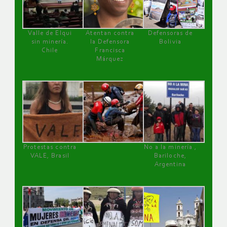
Valle de Elqui
Atentan contra
Defensoras de
sin minería.
la Defensora
Bolivia
Chile
Francisca
Márquez
Protestas contra
No a la minería ,
VALE, Brasil
Bariloche,
Argentina