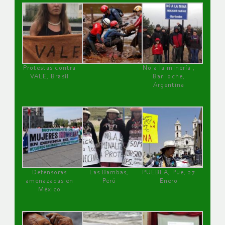
Protestas contra
No a la minería ,
VALE, Brasil
Bariloche,
Argentina
Defensoras
Las Bambas,
PUEBLA, Pue, 27
amenazadas en
Perú
Enero
México