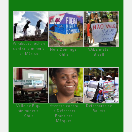
Wirakutas luchan
contra la minería
No a Dominga,
VALE mata,
en México
Chile
Brasil
Valle de Elqui
Atentan contra
Defensoras de
sin minería.
la Defensora
Bolivia
Chile
Francisca
Márquez