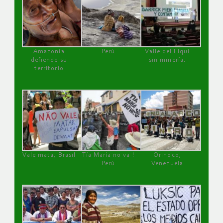
Amazonía
Perú
Valle del Elqui
defiende su
sin minería.
territorio
Vale mata, Brasil
Tía María no va !
Orinoco,
Perú
Venezuela