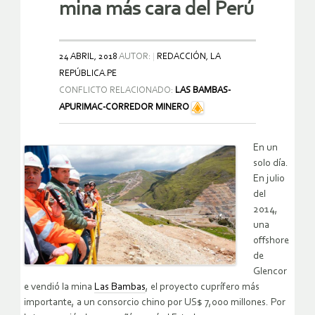
mina más cara del Perú
24 ABRIL, 2018
AUTOR:
REDACCIÓN, LA
REPÚBLICA.PE
CONFLICTO RELACIONADO:
LAS BAMBAS-
APURIMAC-CORREDOR MINERO
En un
solo día.
En julio
del
2014,
una
offshore
de
Glencor
e vendió la mina
Las Bambas
, el proyecto cuprífero más
importante, a un consorcio chino por US$ 7,000 millones. Por