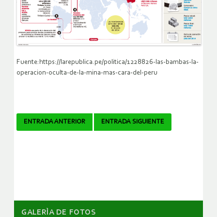
Fuente:https://larepublica.pe/politica/1228826-las-bambas-la-
operacion-oculta-de-la-mina-mas-cara-del-peru
Navegador
ENTRADA ANTERIOR
ENTRADA SIGUIENTE
de
artículos
GALERÌA DE FOTOS