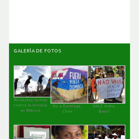
de
artículos
GALERÌA DE FOTOS
Wirakutas luchan
contra la minería
No a Dominga,
VALE mata,
en México
Chile
Brasil