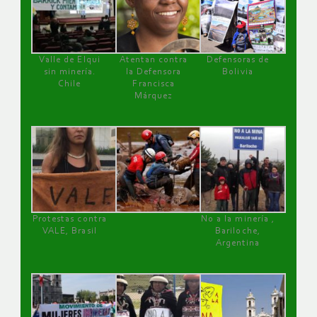
Valle de Elqui
Atentan contra
Defensoras de
sin minería.
la Defensora
Bolivia
Chile
Francisca
Márquez
Protestas contra
No a la minería ,
VALE, Brasil
Bariloche,
Argentina