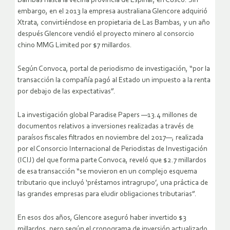
Bambas hasta la vecina provincia de Espinar, en Cusco. Sin
embargo, en el 2013 la empresa australiana Glencore adquirió
Xtrata, convirtiéndose en propietaria de Las Bambas, y un año
después Glencore vendió el proyecto minero al consorcio
chino MMG Limited por $7 millardos.
Según Convoca, portal de periodismo de investigación, “por la
transacción la compañía pagó al Estado un impuesto a la renta
por debajo de las expectativas”.
La investigación global Paradise Papers —13.4 millones de
documentos relativos a inversiones realizadas a través de
paraísos fiscales filtrados en noviembre del 2017—, realizada
por el Consorcio Internacional de Periodistas de Investigación
(ICIJ) del que forma parte Convoca, reveló que $2.7 millardos
de esa transacción “se movieron en un complejo esquema
tributario que incluyó ‘préstamos intragrupo’, una práctica de
las grandes empresas para eludir obligaciones tributarias”.
En esos dos años, Glencore aseguró haber invertido $3
millardos, pero según el cronograma de inversión actualizado