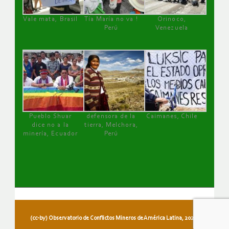
Vale mata, Brasil
Tía María no va !
Orinoco,
Perú
Venezuela
Pueblo Shuar
defensora de la
Caimanes, Chile
dice no a la
tierra, Melchora,
minería, Ecuador
Perú
(cc-by) Observatorio de Conflictos Mineros de América Latina, 2026