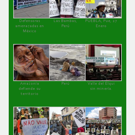
Defensoras
Las Bambas,
PUEBLA, Pue, 27
amenazadas en
Perú
Enero
México
Amazonía
Perú
Valle del Elqui
defiende su
sin minería.
territorio