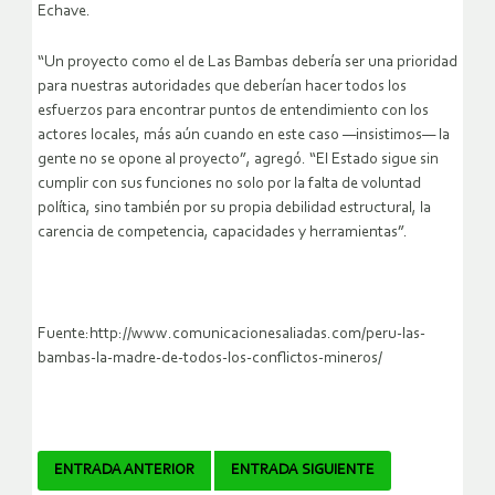
Echave.
“Un proyecto como el de Las Bambas debería ser una prioridad
para nuestras autoridades que deberían hacer todos los
esfuerzos para encontrar puntos de entendimiento con los
actores locales, más aún cuando en este caso —insistimos— la
gente no se opone al proyecto”, agregó. “El Estado sigue sin
cumplir con sus funciones no solo por la falta de voluntad
política, sino también por su propia debilidad estructural, la
carencia de competencia, capacidades y herramientas”.
Fuente:http://www.comunicacionesaliadas.com/peru-las-
bambas-la-madre-de-todos-los-conflictos-mineros/
Navegador
ENTRADA ANTERIOR
ENTRADA SIGUIENTE