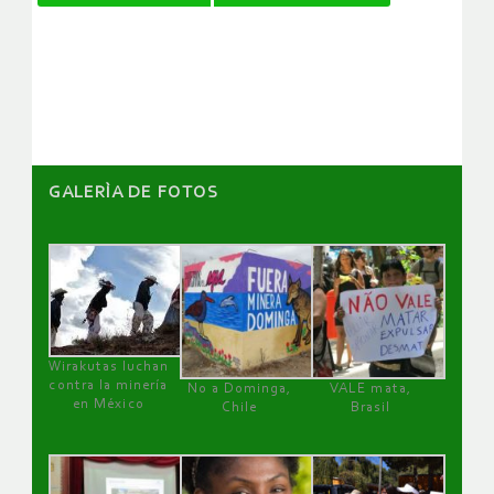
de
artículos
GALERÌA DE FOTOS
Wirakutas luchan
contra la minería
No a Dominga,
VALE mata,
en México
Chile
Brasil