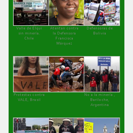
Valle de Elqui
Atentan contra
Defensoras de
sin minería.
la Defensora
Bolivia
Chile
Francisca
Márquez
Protestas contra
No a la minería ,
VALE, Brasil
Bariloche,
Argentina