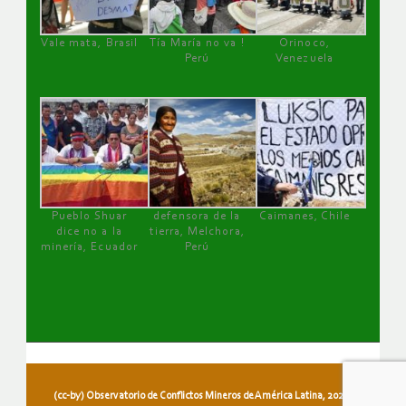
Vale mata, Brasil
Tía María no va !
Orinoco,
Perú
Venezuela
Pueblo Shuar
defensora de la
Caimanes, Chile
dice no a la
tierra, Melchora,
minería, Ecuador
Perú
(cc-by) Observatorio de Conflictos Mineros de América Latina, 2026