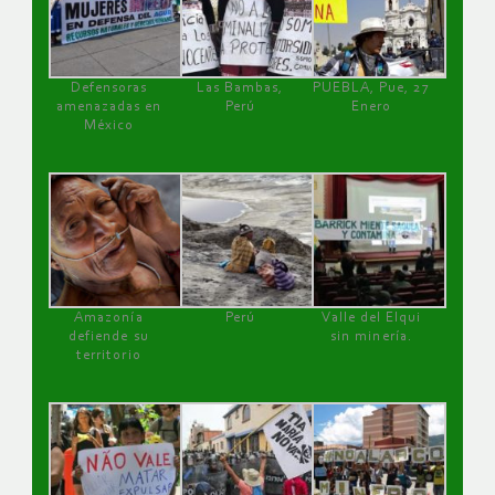
Defensoras
Las Bambas,
PUEBLA, Pue, 27
amenazadas en
Perú
Enero
México
Amazonía
Perú
Valle del Elqui
defiende su
sin minería.
territorio