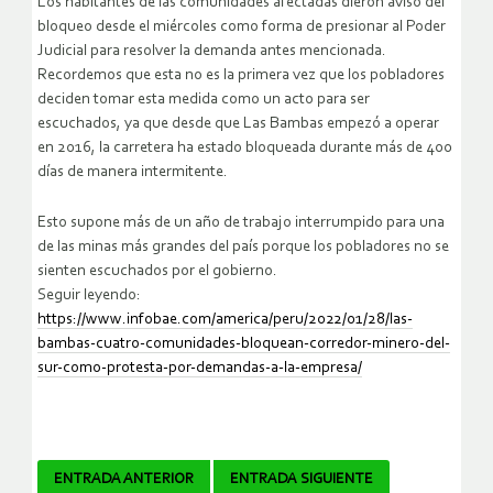
Los habitantes de las comunidades afectadas dieron aviso del
bloqueo desde el miércoles como forma de presionar al Poder
Judicial para resolver la demanda antes mencionada.
Recordemos que esta no es la primera vez que los pobladores
deciden tomar esta medida como un acto para ser
escuchados, ya que desde que Las Bambas empezó a operar
en 2016, la carretera ha estado bloqueada durante más de 400
días de manera intermitente.
Esto supone más de un año de trabajo interrumpido para una
de las minas más grandes del país porque los pobladores no se
sienten escuchados por el gobierno.
Seguir leyendo:
https://www.infobae.com/america/peru/2022/01/28/las-
bambas-cuatro-comunidades-bloquean-corredor-minero-del-
sur-como-protesta-por-demandas-a-la-empresa/
Navegador
ENTRADA ANTERIOR
ENTRADA SIGUIENTE