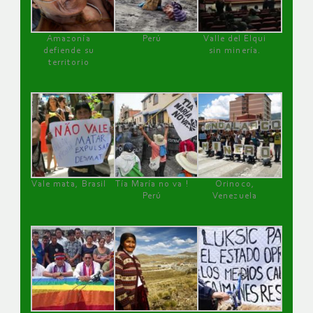
Amazonía
Perú
Valle del Elqui
defiende su
sin minería.
territorio
Vale mata, Brasil
Tía María no va !
Orinoco,
Perú
Venezuela