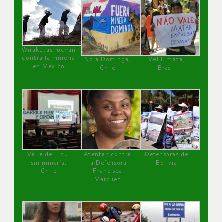
Wirakutas luchan
contra la minería
No a Dominga,
VALE mata,
en México
Chile
Brasil
Valle de Elqui
Atentan contra
Defensoras de
sin minería.
la Defensora
Bolivia
Chile
Francisca
Márquez