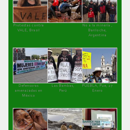
Protestas contra
No a la minería ,
VALE, Brasil
Bariloche,
Argentina
Defensoras
Las Bambas,
PUEBLA, Pue, 27
amenazadas en
Perú
Enero
México