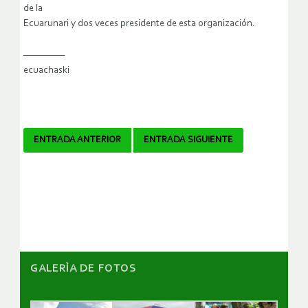
de la
Ecuarunari y dos veces presidente de esta organización.
—————
ecuachaski
Navegador
ENTRADA ANTERIOR
ENTRADA SIGUIENTE
de
artículos
GALERÌA DE FOTOS