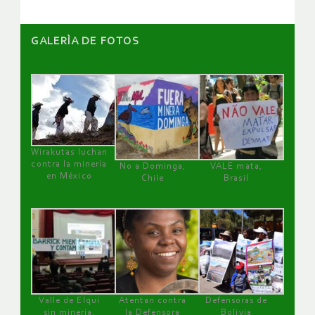
GALERÌA DE FOTOS
Wirakutas luchan
contra la minería
No a Dominga,
VALE mata,
en México
Chile
Brasil
Valle de Elqui
Atentan contra
Defensoras de
sin minería.
la Defensora
Bolivia