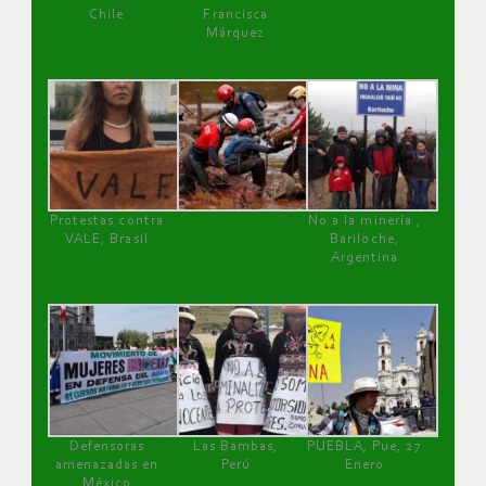
Chile
Francisca
Márquez
Protestas contra
No a la minería ,
VALE, Brasil
Bariloche,
Argentina
Defensoras
Las Bambas,
PUEBLA, Pue, 27
amenazadas en
Perú
Enero
México