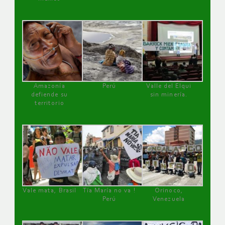
Amazonía
Perú
Valle del Elqui
defiende su
sin minería.
territorio
Vale mata, Brasil
Tía María no va !
Orinoco,
Perú
Venezuela