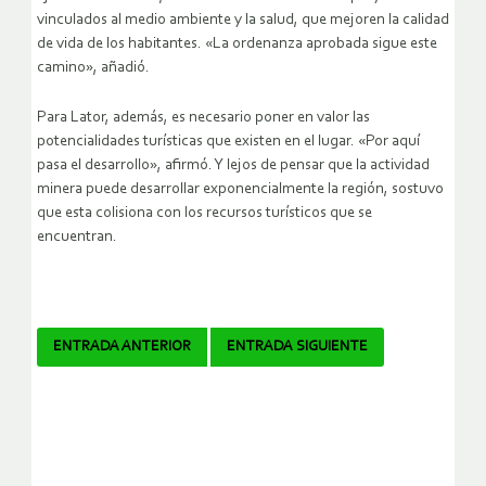
vinculados al medio ambiente y la salud, que mejoren la calidad
de vida de los habitantes. «La ordenanza aprobada sigue este
camino», añadió.
Para Lator, además, es necesario poner en valor las
potencialidades turísticas que existen en el lugar. «Por aquí
pasa el desarrollo», afirmó. Y lejos de pensar que la actividad
minera puede desarrollar exponencialmente la región, sostuvo
que esta colisiona con los recursos turísticos que se
encuentran.
Navegador
ENTRADA ANTERIOR
ENTRADA SIGUIENTE
de
artículos