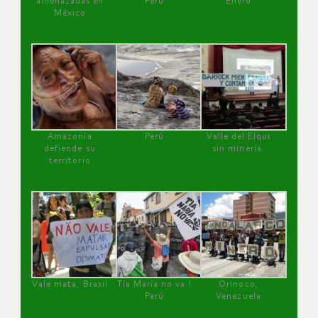
amenazadas en
Perú
Enero
México
Amazonía
Perú
Valle del Elqui
defiende su
sin minería.
territorio
Vale mata, Brasil
Tía María no va !
Orinoco,
Perú
Venezuela