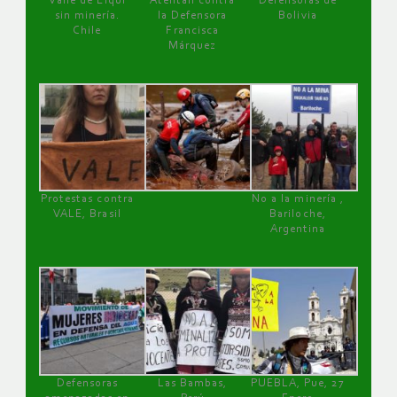
Valle de Elqui
Atentan contra
Defensoras de
sin minería.
la Defensora
Bolivia
Chile
Francisca
Márquez
Protestas contra
No a la minería ,
VALE, Brasil
Bariloche,
Argentina
Defensoras
Las Bambas,
PUEBLA, Pue, 27