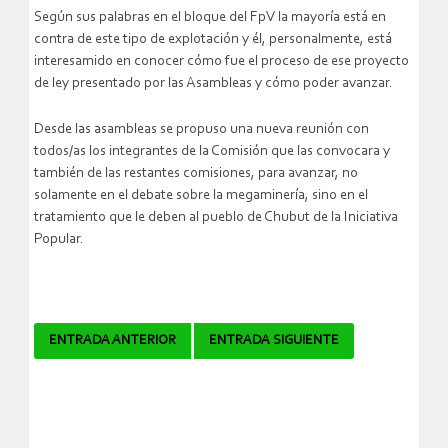
Según sus palabras en el bloque del FpV la mayoría está en
contra de este tipo de explotación y él, personalmente, está
interesamido en conocer cómo fue el proceso de ese proyecto
de ley presentado por las Asambleas y cómo poder avanzar.
Desde las asambleas se propuso una nueva reunión con
todos/as los integrantes de la Comisión que las convocara y
también de las restantes comisiones, para avanzar, no
solamente en el debate sobre la megaminería, sino en el
tratamiento que le deben al pueblo de Chubut de la Iniciativa
Popular.
Navegador
ENTRADA ANTERIOR
ENTRADA SIGUIENTE
de
artículos