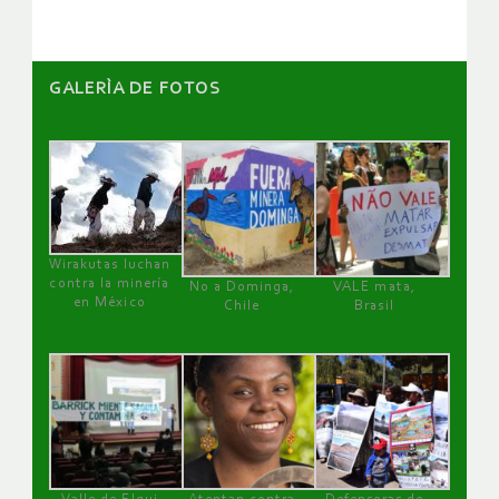
GALERÌA DE FOTOS
Wirakutas luchan
contra la minería
No a Dominga,
VALE mata,
en México
Chile
Brasil