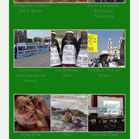
Protestas contra
No a la minería ,
VALE, Brasil
Bariloche,
Argentina
Defensoras
Las Bambas,
PUEBLA, Pue, 27
amenazadas en
Perú
Enero
México
Amazonía
Perú
Valle del Elqui