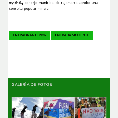
m/16164-concejo-municipal-de-cajamarca-aprobo-una-
consulta-popular-minera
Navegador
ENTRADA ANTERIOR
ENTRADA SIGUIENTE
de
artículos
GALERÌA DE FOTOS