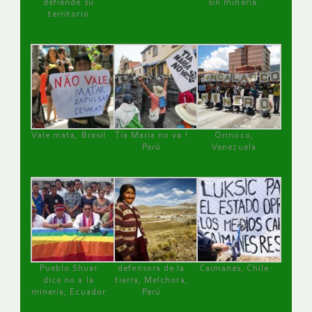
defiende su
sin minería.
territorio
Vale mata, Brasil
Tía María no va !
Orinoco,
Perú
Venezuela
Pueblo Shuar
defensora de la
Caimanes, Chile
dice no a la
tierra, Melchora,
minería, Ecuador
Perú