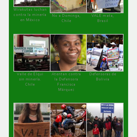
Wirakutas luchan
contra la minería
No a Dominga,
VALE mata,
en México
Chile
Brasil
Valle de Elqui
Atentan contra
Defensoras de
sin minería.
la Defensora
Bolivia
Chile
Francisca
Márquez