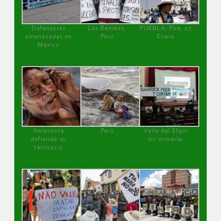
Defensoras
Las Bambas,
PUEBLA, Pue, 27
amenazadas en
Perú
Enero
México
Amazonía
Perú
Valle del Elqui
defiende su
sin minería.
territorio