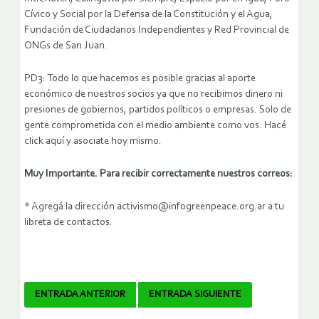
Cívico y Social por la Defensa de la Constitución y el Agua,
Fundación de Ciudadanos Independientes y Red Provincial de
ONGs de San Juan.
PD3: Todo lo que hacemos es posible gracias al aporte
económico de nuestros socios ya que no recibimos dinero ni
presiones de gobiernos, partidos políticos o empresas. Solo de
gente comprometida con el medio ambiente como vos. Hacé
click aquí y asociate hoy mismo.
Muy Importante. Para recibir correctamente nuestros correos:
* Agregá la dirección activismo@infogreenpeace.org.ar a tu
libreta de contactos.
Navegador
ENTRADA ANTERIOR
ENTRADA SIGUIENTE