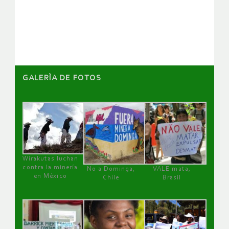
de
artículos
GALERÌA DE FOTOS
Wirakutas luchan
contra la minería
No a Dominga,
VALE mata,
en México
Chile
Brasil