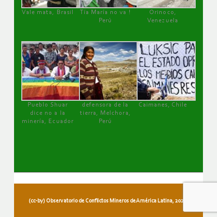
Vale mata, Brasil
Tía María no va !
Orinoco,
Perú
Venezuela
Pueblo Shuar
defensora de la
Caimanes, Chile
dice no a la
tierra, Melchora,
minería, Ecuador
Perú
(cc-by) Observatorio de Conflictos Mineros de América Latina, 2026