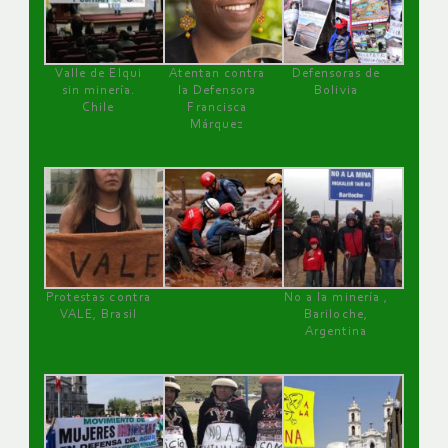
Valle de Elqui
Atentan contra
Defensoras de
sin minería.
la Defensora
Bolivia
Chile
Francisca
Márquez
Protestas contra
No a la minería ,
VALE, Brasil
Bariloche,
Argentina