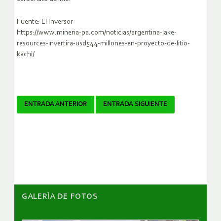
Fuente: El Inversor
https://www.mineria-pa.com/noticias/argentina-lake-
resources-invertira-usd544-millones-en-proyecto-de-litio-
kachi/
Navegador
ENTRADA ANTERIOR
ENTRADA SIGUIENTE
de
artículos
GALERÌA DE FOTOS