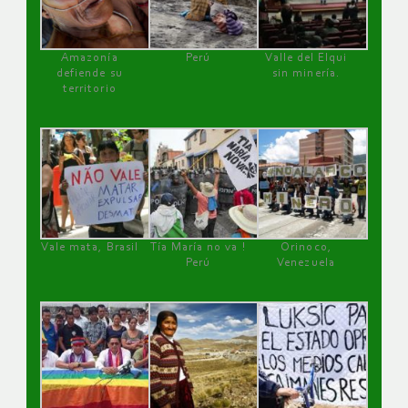
Amazonía
Perú
Valle del Elqui
defiende su
sin minería.
territorio
Vale mata, Brasil
Tía María no va !
Orinoco,
Perú
Venezuela