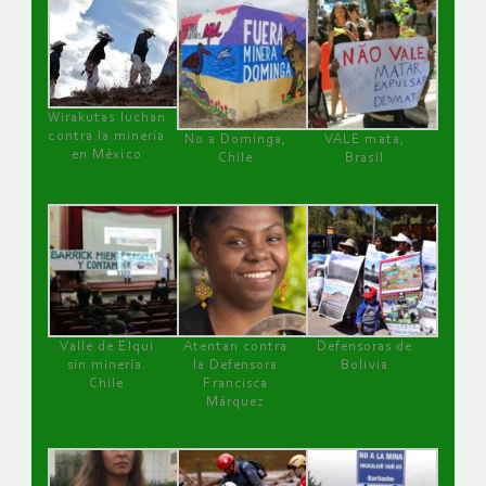
Wirakutas luchan
contra la minería
No a Dominga,
VALE mata,
en México
Chile
Brasil
Valle de Elqui
Atentan contra
Defensoras de
sin minería.
la Defensora
Bolivia
Chile
Francisca
Márquez