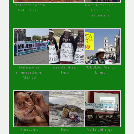
Protestas contra
No a la minería ,
VALE, Brasil
Bariloche,
Argentina
Defensoras
Las Bambas,
PUEBLA, Pue, 27
amenazadas en
Perú
Enero
México
Amazonía
Perú
Valle del Elqui