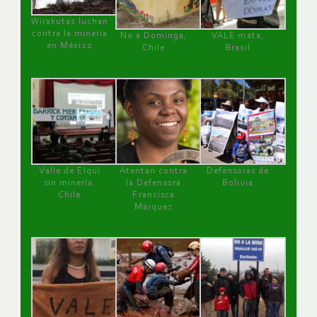
Wirakutas luchan
contra la minería
No a Dominga,
VALE mata,
en México
Chile
Brasil
Valle de Elqui
Atentan contra
Defensoras de
sin minería.
la Defensora
Bolivia
Chile
Francisca
Márquez