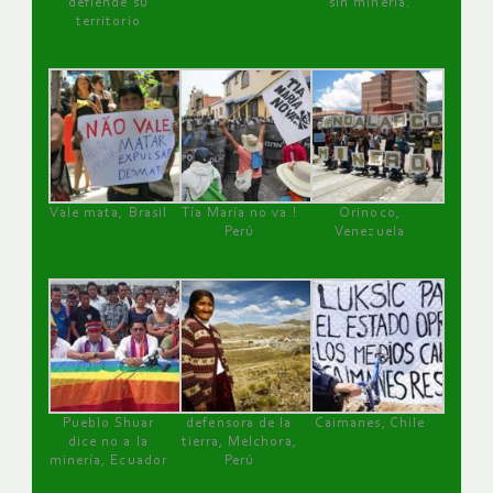
defiende su
sin minería.
territorio
Vale mata, Brasil
Tía María no va !
Orinoco,
Perú
Venezuela
Pueblo Shuar
defensora de la
Caimanes, Chile
dice no a la
tierra, Melchora,
minería, Ecuador
Perú