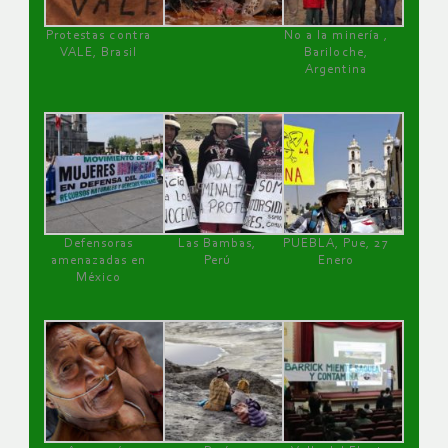
Protestas contra
No a la minería ,
VALE, Brasil
Bariloche,
Argentina
Defensoras
Las Bambas,
PUEBLA, Pue, 27
amenazadas en
Perú
Enero
México