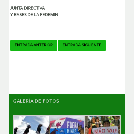
JUNTA DIRECTIVA
Y BASES DE LA FEDEMIN
Navegador
ENTRADA ANTERIOR
ENTRADA SIGUIENTE
de
artículos
GALERÌA DE FOTOS