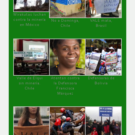
Wirakutas luchan
contra la minería
No a Dominga,
VALE mata,
en México
Chile
Brasil
Valle de Elqui
Atentan contra
Defensoras de
sin minería.
la Defensora
Bolivia
Chile
Francisca
Márquez