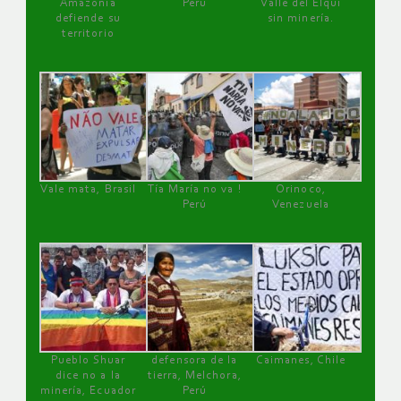
Amazonía
Perú
Valle del Elqui
defiende su
sin minería.
territorio
Vale mata, Brasil
Tía María no va !
Orinoco,
Perú
Venezuela
Pueblo Shuar
defensora de la
Caimanes, Chile
dice no a la
tierra, Melchora,
minería, Ecuador
Perú