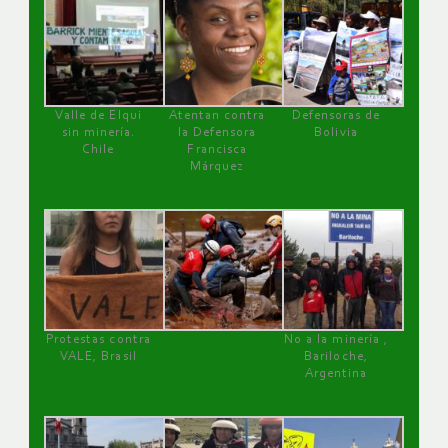
Valle de Elqui
Atentan contra
Defensoras de
sin minería.
la Defensora
Bolivia
Chile
Francisca
Márquez
Protestas contra
No a la minería ,
VALE, Brasil
Bariloche,
Argentina