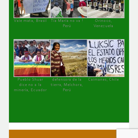
Vale mata, Brasil
Tía María no va !
Orinoco,
Perú
Venezuela
Pueblo Shuar
defensora de la
Caimanes, Chile
dice no a la
tierra, Melchora,
minería, Ecuador
Perú