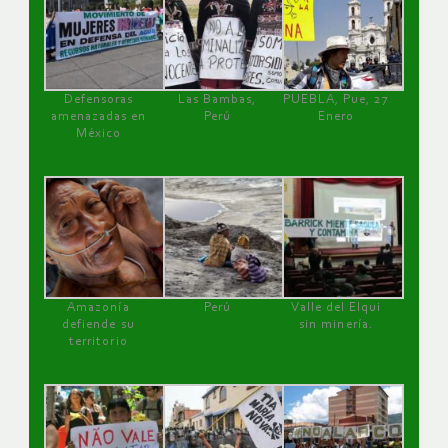
Defensoras
Las Bambas,
PUEBLA, Pue, 27
amenazadas en
Perú
Enero
México
Amazonía
Perú
Valle del Elqui
defiende su
sin minería.
territorio