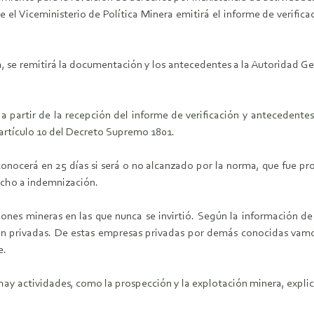
que el Viceministerio de Política Minera emitirá el informe de verific
a, se remitirá la documentación y los antecedentes a la Autoridad Ge
a partir de la recepción del informe de verificación y antecedentes,
l artículo 10 del Decreto Supremo 1801.
onocerá en 25 días si será o no alcanzado por la norma, que fue p
recho a indemnización.
es mineras en las que nunca se invirtió. Según la información de
on privadas. De estas empresas privadas por demás conocidas vamos
e.
ay actividades, como la prospección y la explotación minera, explica