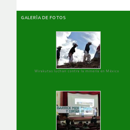
GALERÌA DE FOTOS
Wirakutas luchan contra la minería en México