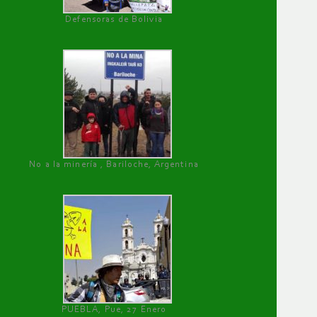
Defensoras de Bolivia
No a la minería , Bariloche, Argentina
PUEBLA, Pue, 27 Enero