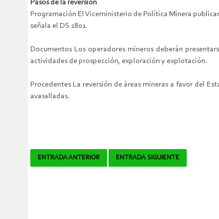
Pasos de la reversión
Programación El Viceministerio de Política Minera publicar
señala el DS 1801.
Documentos Los operadores mineros deberán presentarse a
actividades de prospección, exploración y explotación.
Procedentes La reversión de áreas mineras a favor del Est
avasalladas.
Navegador
ENTRADA ANTERIOR
ENTRADA SIGUIENTE
de
artículos