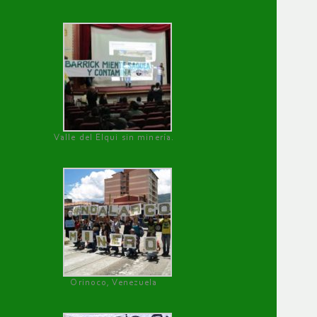
Valle del Elqui sin minería.
Orinoco, Venezuela