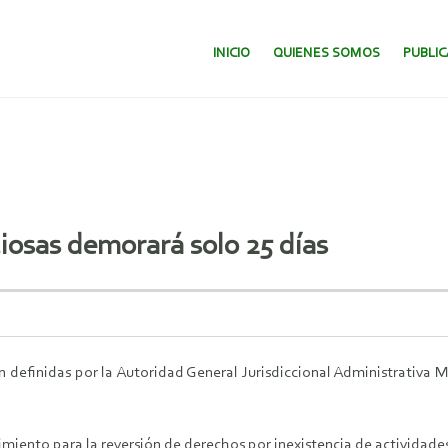
SALTAR AL CONTENIDO.
INICIO
QUIENES SOMOS
PUBLI
ciosas demorará solo 25 días
rán definidas por la Autoridad General Jurisdiccional Administrativa
miento para la reversión de derechos por inexistencia de actividades