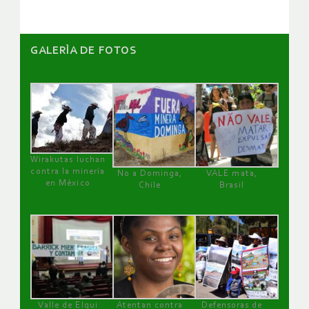
GALERÌA DE FOTOS
Wirakutas luchan
contra la minería
No a Dominga,
VALE mata,
en México
Chile
Brasil
Valle de Elqui
Atentan contra
Defensoras de