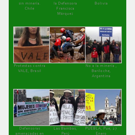
sin minería.
la Defensora
Bolivia
Chile
Francisca
Márquez
Protestas contra
No a la minería ,
VALE, Brasil
Bariloche,
Argentina
Defensoras
Las Bambas,
PUEBLA, Pue, 27
amenazadas en
Perú
Enero