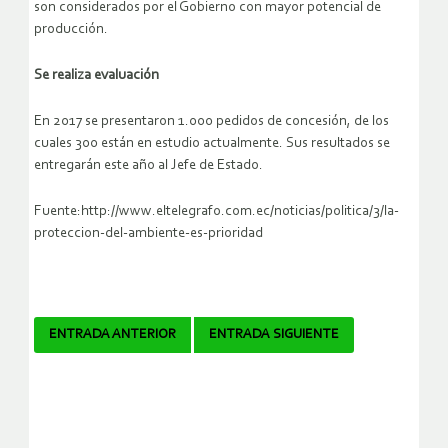
son considerados por el Gobierno con mayor potencial de
producción.
Se realiza evaluación
En 2017 se presentaron 1.000 pedidos de concesión, de los
cuales 300 están en estudio actualmente. Sus resultados se
entregarán este año al Jefe de Estado.
Fuente:http://www.eltelegrafo.com.ec/noticias/politica/3/la-
proteccion-del-ambiente-es-prioridad
Navegador
ENTRADA ANTERIOR
ENTRADA SIGUIENTE
de
artículos