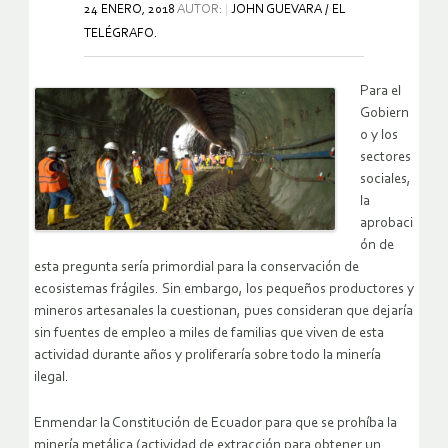
24 ENERO, 2018
AUTOR:
JOHN GUEVARA / EL
TELÉGRAFO.
Para el
Gobiern
o y los
sectores
sociales,
la
aprobaci
ón de
esta pregunta sería primordial para la conservación de
ecosistemas frágiles. Sin embargo, los pequeños productores y
mineros artesanales la cuestionan, pues consideran que dejaría
sin fuentes de empleo a miles de familias que viven de esta
actividad durante años y proliferaría sobre todo la minería
ilegal.
Enmendar la Constitución de Ecuador para que se prohíba la
minería metálica (actividad de extracción para obtener un