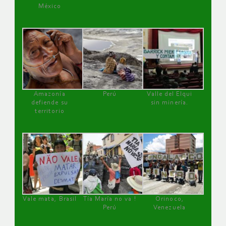
México
Amazonía
Perú
Valle del Elqui
defiende su
sin minería.
territorio
Vale mata, Brasil
Tía María no va !
Orinoco,
Perú
Venezuela