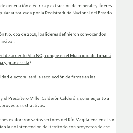
de generación eléctrica y extracción de minerales, líderes
opular autorizada por la Registraduría Nacional del Estado
ón No. 002 de 2018, los lideres definieron convocar dos
incipal.
ed de acuerdo SI o NO, conque en el Municipio de Timaná
a y gran escala
?
idad electoral será la recolección de firmas en las
y el Presbítero Miller Calderón Calderón, quienes junto a
 proyectos extractivos.
enes exploraron varios sectores del Río Magdalena en el sur
ían la no intervención del territorio con proyectos de ese