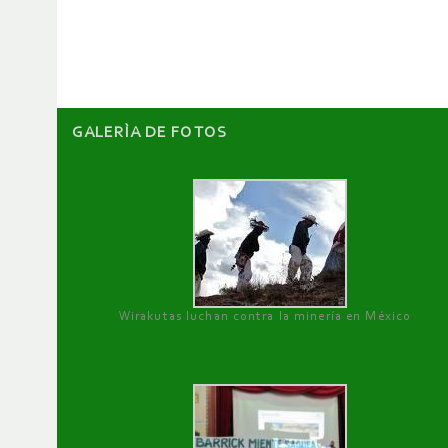
artículos
GALERÌA DE FOTOS
Wirakutas luchan contra la minería en México