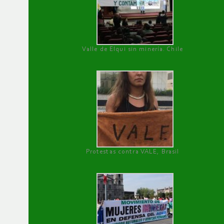
Valle de Elqui sin minería. Chile
Protestas contra VALE, Brasil