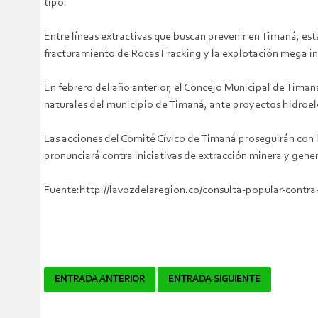
tipo.
Entre líneas extractivas que buscan prevenir en Timaná, est
fracturamiento de Rocas Fracking y la explotación mega ind
En febrero del año anterior, el Concejo Municipal de Timan
naturales del municipio de Timaná, ante proyectos hidroelé
Las acciones del Comité Cívico de Timaná proseguirán con 
pronunciará contra iniciativas de extracción minera y genera
Fuente:http://lavozdelaregion.co/consulta-popular-contra
Navegador
ENTRADA ANTERIOR
ENTRADA SIGUIENTE
de