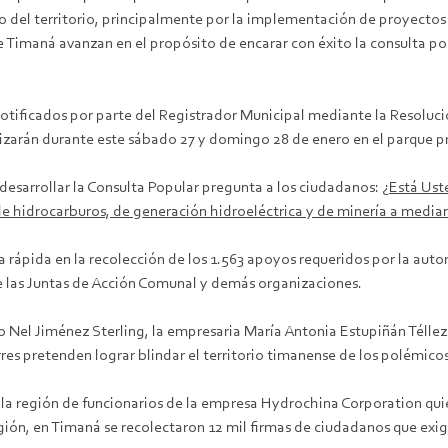
o del territorio, principalmente por la implementación de proyectos 
e Timaná avanzan en el propósito de encarar con éxito la consulta p
notificados por parte del Registrador Municipal mediante la Resoluci
alizarán durante este sábado 27 y domingo 28 de enero en el parque pr
a desarrollar la Consulta Popular pregunta a los ciudadanos: ¿
Está Ust
de hidrocarburos, de generación hidroeléctrica y de minería a median
 rápida en la recolección de los 1.563 apoyos requeridos por la autor
e las Juntas de Acción Comunal y demás organizaciones.
 Nel Jiménez Sterling, la empresaria María Antonia Estupiñán Téllez 
es pretenden lograr blindar el territorio timanense de los polémicos
 la región de funcionarios de la empresa Hydrochina Corporation qui
región, en Timaná se recolectaron 12 mil firmas de ciudadanos que exig