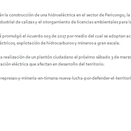
án la construcción de una hidroeléctrica en el sector de Pericongo, l
ustrial de calizas y el otorgamiento de licencias ambientales para l
á promulgó el Acuerdo 003 de 2017 por medio del cual se adoptan acci
ctricos, explotación de hidrocarburos y mineros a gran escala.
la realización de un plantón ciudadano el próximo sábado 3 de marz
ción eléctrica que afectan en desarrollo del territorio.
-represas-y-mineria-en-timana-nueva-lucha-por-defender-el-territori