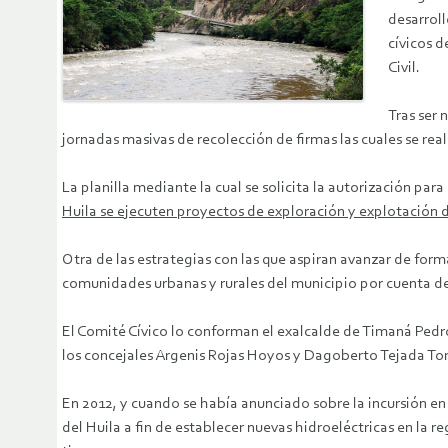
desarroll
cívicos d
Civil.
Tras ser 
jornadas masivas de recolección de firmas las cuales se re
La planilla mediante la cual se solicita la autorización par
Huila se ejecuten proyectos de exploración y explotación 
Otra de las estrategias con las que aspiran avanzar de forma
comunidades urbanas y rurales del municipio por cuenta d
El Comité Cívico lo conforman el exalcalde de Timaná Pedro
los concejales Argenis Rojas Hoyos y Dagoberto Tejada Torr
En 2012, y cuando se había anunciado sobre la incursión en
del Huila a fin de establecer nuevas hidroeléctricas en la 