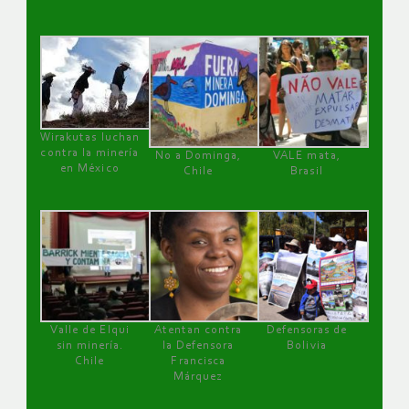
Wirakutas luchan
contra la minería
No a Dominga,
VALE mata,
en México
Chile
Brasil
Valle de Elqui
Atentan contra
Defensoras de
sin minería.
la Defensora
Bolivia
Chile
Francisca
Márquez