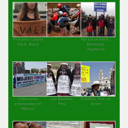
Protestas contra
No a la minería ,
VALE, Brasil
Bariloche,
Argentina
Defensoras
Las Bambas,
PUEBLA, Pue, 27
amenazadas en
Perú
Enero
México