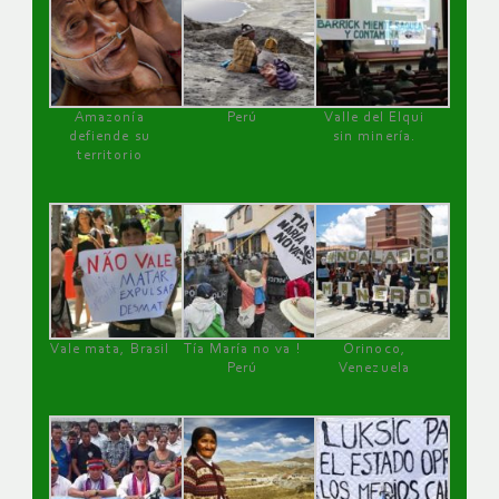
Amazonía
Perú
Valle del Elqui
defiende su
sin minería.
territorio
Vale mata, Brasil
Tía María no va !
Orinoco,
Perú
Venezuela