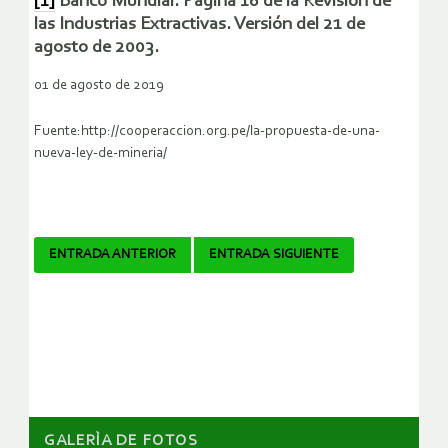
[1]
Banco Mundial. Página 18 de la Revisión de
las Industrias Extractivas. Versión del 21 de
agosto de 2003.
01 de agosto de 2019
Fuente:http://cooperaccion.org.pe/la-propuesta-de-una-
nueva-ley-de-mineria/
Navegador
ENTRADA ANTERIOR
ENTRADA SIGUIENTE
de
artículos
GALERÌA DE FOTOS