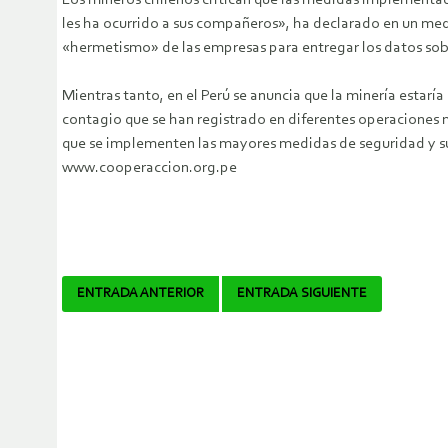
les ha ocurrido a sus compañeros», ha declarado en un med
«hermetismo» de las empresas para entregar los datos sobr
Mientras tanto, en el Perú se anuncia que la minería esta
contagio que se han registrado en diferentes operaciones m
que se implementen las mayores medidas de seguridad y sub
www.cooperaccion.org.pe
Navegador
ENTRADA ANTERIOR
ENTRADA SIGUIENTE
de
artículos