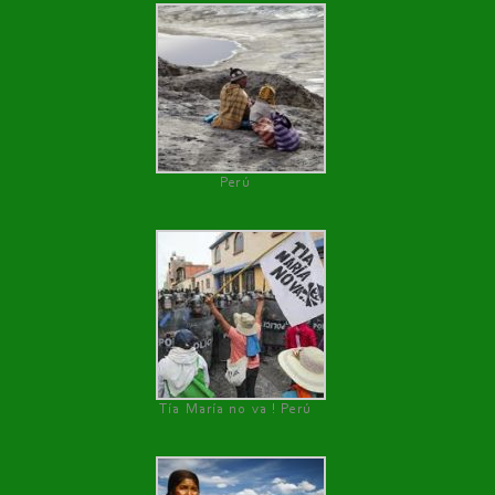
Perú
Tía María no va ! Perú