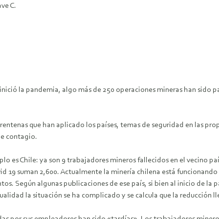
ve C.
nició la pandemia, algo más de 250 operaciones mineras han sido par
arentenas que han aplicado los países, temas de seguridad en las pro
de contagio.
lo es Chile: ya son 9 trabajadores mineros fallecidos en el vecino paí
d 19 suman 2,600. Actualmente la minería chilena está funcionando c
os. Según algunas publicaciones de ese país, si bien al inicio de l
alidad la situación se ha complicado y se calcula que la reducción l
as por sus empleadores han sido «tardías». Los trabajadores minero