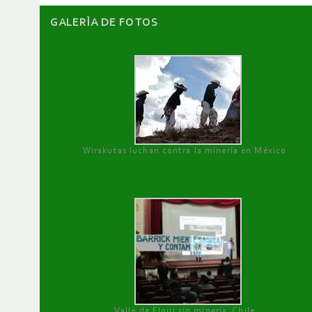
GALERÌA DE FOTOS
Wirakutas luchan contra la minería en México
Valle de Elqui sin minería. Chile