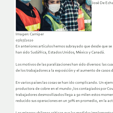
José De Echa
Imagen: Camiper
07/07/2020
En anteriores artículos hemos subrayado que desde que se i
han sido Sudáfrica, Estados Unidos, México y Canadá.
Los motivos de las paralizaciones han sido diversos: las cu
de los trabajadores a la exposición y el aumento de casos 
En varios países las cosas se han ido complicando. Un ejemp
productora de cobre en el mundo-,los contagiados por Covi
trabajadores desmovilizados llega a 90 milen estos moment
reducido sus operaciones en un 30% en promedio, en la actu
Los mineros chilenos critican que las medidas implementad