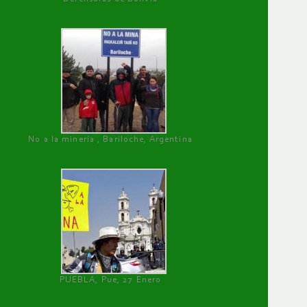
No a la minería , Bariloche, Argentina
PUEBLA, Pue, 27 Enero