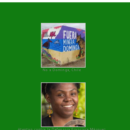
No a Dominga, Chile
Atentan contra la Defensora Francisca Márquez