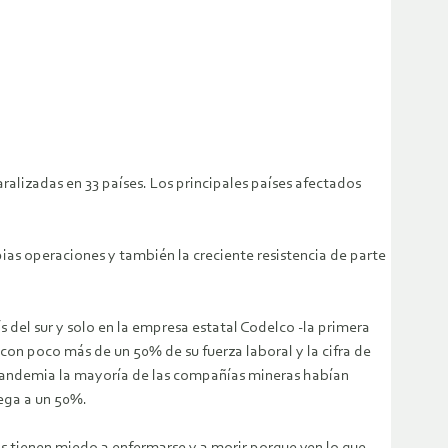
alizadas en 33 países. Los principales países afectados
pias operaciones y también la creciente resistencia de parte
s del sur y solo en la empresa estatal Codelco -la primera
on poco más de un 50% de su fuerza laboral y la cifra de
a pandemia la mayoría de las compañías mineras habían
lega a un 50%.
s tienen miedo a enfermarse y a morir porque ven lo que