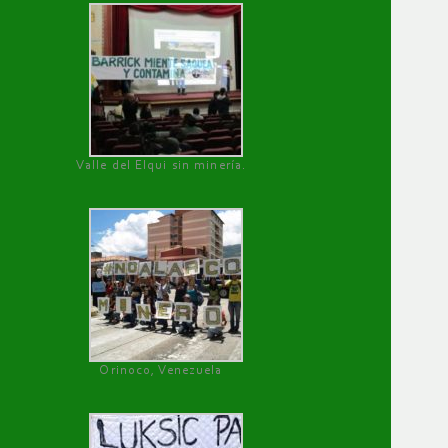
Valle del Elqui sin minería.
Orinoco, Venezuela