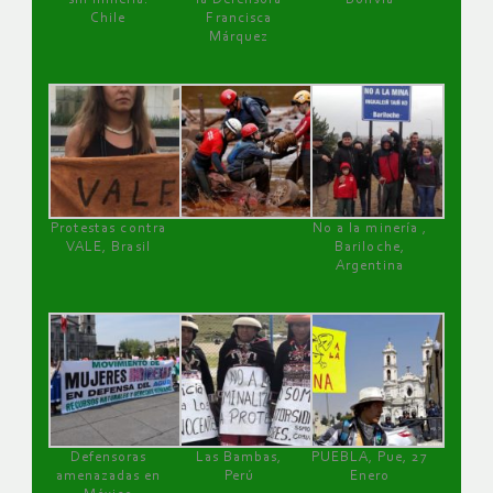
Chile
Francisca
Márquez
Protestas contra
No a la minería ,
VALE, Brasil
Bariloche,
Argentina
Defensoras
Las Bambas,
PUEBLA, Pue, 27
amenazadas en
Perú
Enero