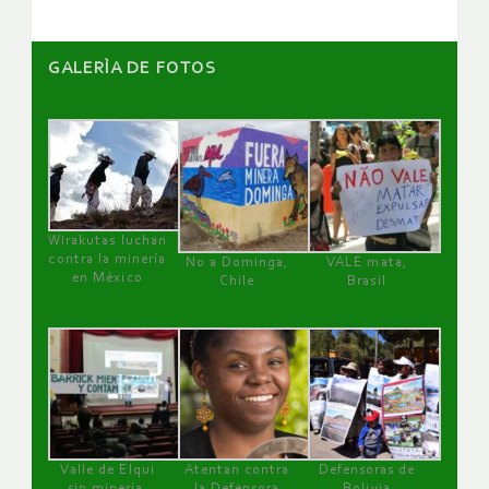
GALERÌA DE FOTOS
Wirakutas luchan
contra la minería
No a Dominga,
VALE mata,
en México
Chile
Brasil
Valle de Elqui
Atentan contra
Defensoras de
sin minería.
la Defensora
Bolivia