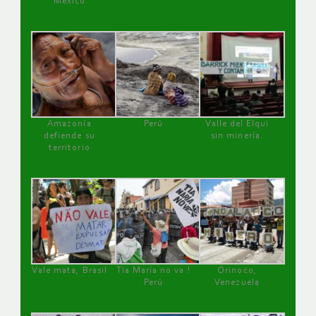
México
Amazonía
Perú
Valle del Elqui
defiende su
sin minería.
territorio
Vale mata, Brasil
Tía María no va !
Orinoco,
Perú
Venezuela