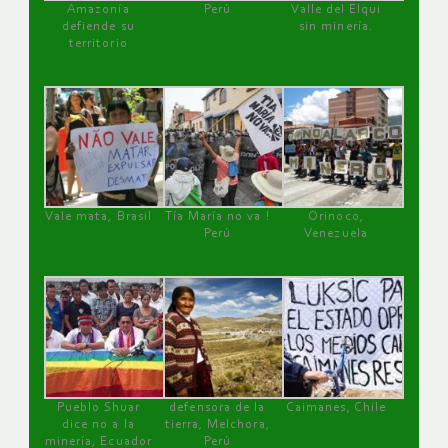
Amazonía
Perú
Valle del Elqui
defiende su
sin minería.
territorio
Vale mata, Brasil
Tía María no va !
Orinoco,
Perú
Venezuela
Pueblo Shuar
defensora de la
Caimanes, Chile
dice no a la
tierra, Melchora,
minería, Ecuador
Perú