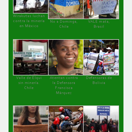
Wirakutas luchan
contra la minería
No a Dominga,
VALE mata,
en México
Chile
Brasil
Valle de Elqui
Atentan contra
Defensoras de
sin minería.
la Defensora
Bolivia
Chile
Francisca
Márquez