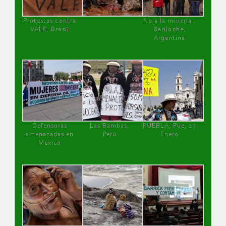
Protestas contra
No a la minería ,
VALE, Brasil
Bariloche,
Argentina
Defensoras
Las Bambas,
PUEBLA, Pue, 27
amenazadas en
Perú
Enero
México