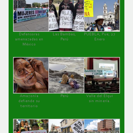
Defensoras
Las Bambas,
PUEBLA, Pue, 27
amenazadas en
Perú
Enero
México
Amazonía
Perú
Valle del Elqui
defiende su
sin minería.
territorio