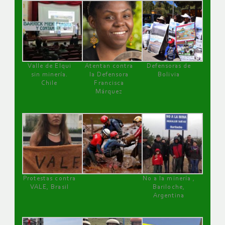
Valle de Elqui
Atentan contra
Defensoras de
sin minería.
la Defensora
Bolivia
Chile
Francisca
Márquez
Protestas contra
No a la minería ,
VALE, Brasil
Bariloche,
Argentina