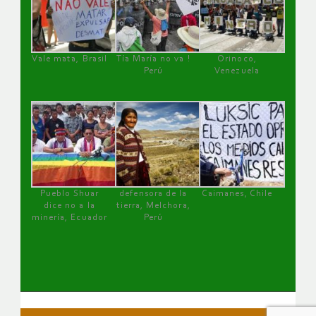
Vale mata, Brasil
Tía María no va !
Orinoco,
Perú
Venezuela
Pueblo Shuar
defensora de la
Caimanes, Chile
dice no a la
tierra, Melchora,
minería, Ecuador
Perú