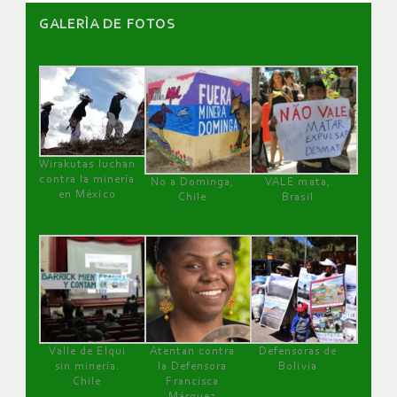
GALERÌA DE FOTOS
Wirakutas luchan
contra la minería
No a Dominga,
VALE mata,
en México
Chile
Brasil
Valle de Elqui
Atentan contra
Defensoras de
sin minería.
la Defensora
Bolivia
Chile
Francisca
Márquez