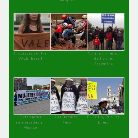
Protestas contra
No a la minería ,
VALE, Brasil
Bariloche,
Argentina
Defensoras
Las Bambas,
PUEBLA, Pue, 27
amenazadas en
Perú
Enero
México