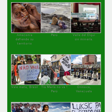
Amazonía
Perú
Valle del Elqui
defiende su
sin minería.
territorio
Vale mata, Brasil
Tía María no va !
Orinoco,
Perú
Venezuela