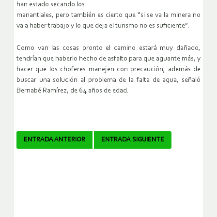
han estado secando los
manantiales, pero también es cierto que “si se va la minera no
va a haber trabajo y lo que deja el turismo no es suficiente”.
Como van las cosas pronto el camino estará muy dañado,
tendrían que haberlo hecho de asfalto para que aguante más, y
hacer que los choferes manejen con precaución, además de
buscar una solución al problema de la falta de agua, señaló
Bernabé Ramírez, de 64 años de edad.
Navegador
ENTRADA ANTERIOR
ENTRADA SIGUIENTE
de
artículos