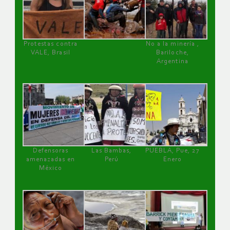
Protestas contra
No a la minería ,
VALE, Brasil
Bariloche,
Argentina
Defensoras
Las Bambas,
PUEBLA, Pue, 27
amenazadas en
Perú
Enero
México