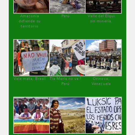
Amazonía
Perú
Valle del Elqui
defiende su
sin minería.
territorio
Vale mata, Brasil
Tía María no va !
Orinoco,
Perú
Venezuela