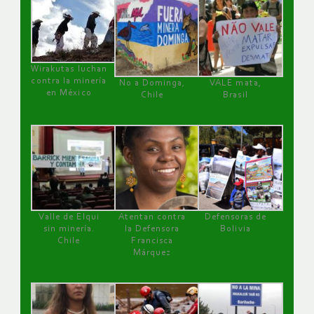
Wirakutas luchan
contra la minería
No a Dominga,
VALE mata,
en México
Chile
Brasil
Valle de Elqui
Atentan contra
Defensoras de
sin minería.
la Defensora
Bolivia
Chile
Francisca
Márquez