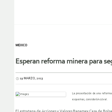
MEXICO
Esperan reforma minera para se
19 MARZO, 2013
La presentación de una reforma f
esquemas, consideró Accival.
El estratega de Acciones y Valores Banamex Casa de Bolsa 