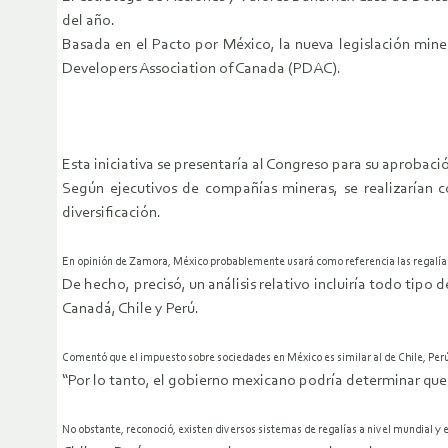
del año.
Basada en el Pacto por México, la nueva legislación mine
Developers Association of Canada (PDAC).
Esta iniciativa se presentaría al Congreso para su aprobaci
Según ejecutivos de compañías mineras, se realizarían c
diversificación.
En opinión de Zamora, México probablemente usará como referencia las regalías 
De hecho, precisó, un análisis relativo incluiría todo tipo 
Canadá, Chile y Perú.
Comentó que el impuesto sobre sociedades en México es similar al de Chile, Per
“Por lo tanto, el gobierno mexicano podría determinar que
No obstante, reconoció, existen diversos sistemas de regalías a nivel mundial y e