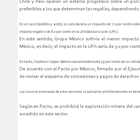
Chile y Perú operan un sistema progresivo sobre un porc
preferibles a los que determinan las regalías, dependiendo
En un caso hipotético, acotó, se consideraría un impuesto de 7.0 por ciento sobr
impacto negativo de 8.0 por ciento en la Utilidad por Acción (UPA).
En este sentido, Grupo México sufriría el menor impacto 
México, es decir, el impacto en la UPA sería de 3.0 por cien
En tanto, Southern Copper obtiene aproximadamente 55 por ciento de sus utilidad
De acuerdo con el Pacto por México, firmado por el Ejecuti
de revisar el esquema de concesiones y pagos de derechos 
Los recursos emanados de estos derechos se aplicarían prioritariamente en bene
Según en Pacto, se prohibirá la explotación minera del car
sucedido en este sector.