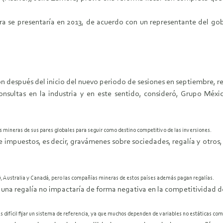
ra se presentaría en 2013, de acuerdo con un representante del g
ón después del inicio del nuevo periodo de sesiones en septiembre, r
onsultas en la industria y en este sentido, consideró, Grupo Mé
mineras de sus pares globales para seguir como destino competitivo de las inversiones.
de impuestos, es decir, gravámenes sobre sociedades, regalía y otros,
ú, Australia y Canadá, pero las compañías mineras de estos países además pagan regalías.
 una regalía no impactaría de forma negativa en la competitividad de
s difícil fijar un sistema de referencia, ya que muchos dependen de variables no estáticas com