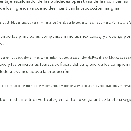
entaje escalonado de las utilidades operativas de las compañías m
 de los ingresos ya que no desincentivan la producción marginal.
e las utilidades operativas (similar al de Chile), por lo que esta regalía aumentaría la tasa
entre las principales compañías mineras mexicanas, ya que 40 por
to.
es en sus operaciones mexicanas, mientras que la exposición de Fresnillo en México es de cie
vo y las principales fuerzas políticas del país, uno de los comprom
federales vinculados a la producción.
ficio directo de los municipios y comunidades donde se establezcan las explotaciones mineras
bón mediante tiros verticales, en tanto no se garantice la plena seg