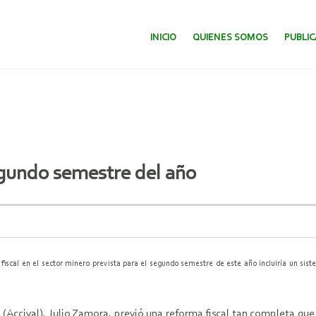
SALTAR AL CONTENIDO.
INICIO
QUIENES SOMOS
PUBLI
gundo semestre del año
iscal en el sector minero prevista para el segundo semestre de este año incluiría un sist
(Accival), Julio Zamora, previó una reforma fiscal tan completa que 