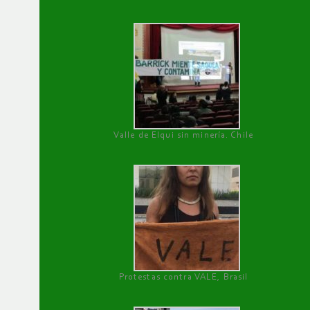
Valle de Elqui sin minería. Chile
Protestas contra VALE, Brasil