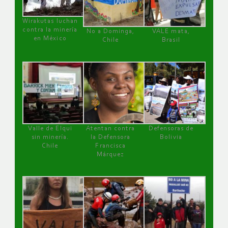
Wirakutas luchan
contra la minería
No a Dominga,
VALE mata,
en México
Chile
Brasil
Valle de Elqui
Atentan contra
Defensoras de
sin minería.
la Defensora
Bolivia
Chile
Francisca
Márquez