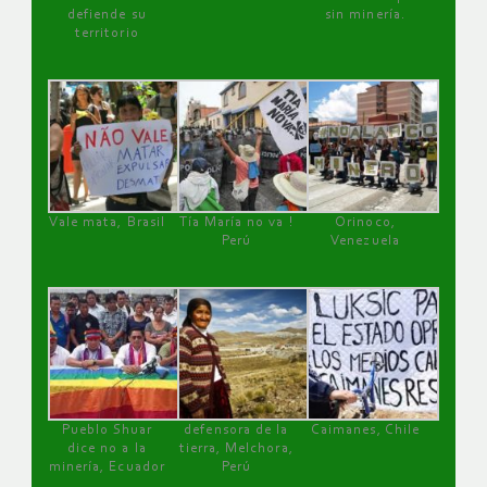
defiende su
sin minería.
territorio
Vale mata, Brasil
Tía María no va !
Orinoco,
Perú
Venezuela
Pueblo Shuar
defensora de la
Caimanes, Chile
dice no a la
tierra, Melchora,
minería, Ecuador
Perú