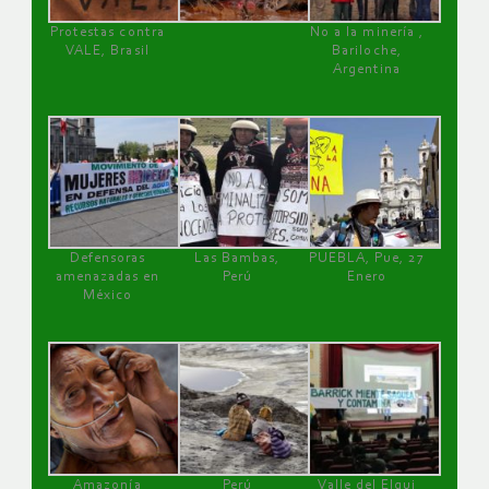
Protestas contra
No a la minería ,
VALE, Brasil
Bariloche,
Argentina
Defensoras
Las Bambas,
PUEBLA, Pue, 27
amenazadas en
Perú
Enero
México
Amazonía
Perú
Valle del Elqui