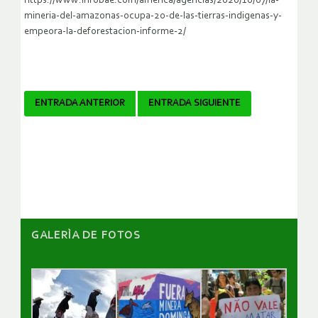
https://www.infobae.com/america/agencias/2020/10/07/la-
mineria-del-amazonas-ocupa-20-de-las-tierras-indigenas-y-
empeora-la-deforestacion-informe-2/
Navegador
ENTRADA ANTERIOR
ENTRADA SIGUIENTE
de
artículos
GALERÌA DE FOTOS