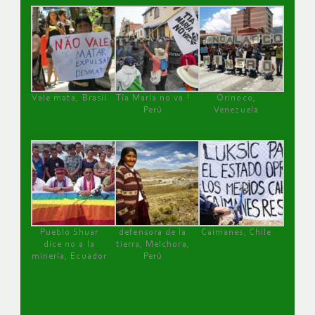
Vale mata, Brasil
Tía María no va !
Orinoco,
Perú
Venezuela
Pueblo Shuar
defensora de la
Caimanes, Chile
dice no a la
tierra, Melchora,
minería, Ecuador
Perú