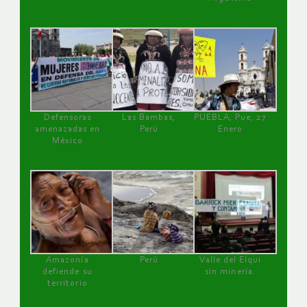
Defensoras
Las Bambas,
PUEBLA, Pue, 27
amenazadas en
Perú
Enero
México
Amazonía
Perú
Valle del Elqui
defiende su
sin minería.
territorio