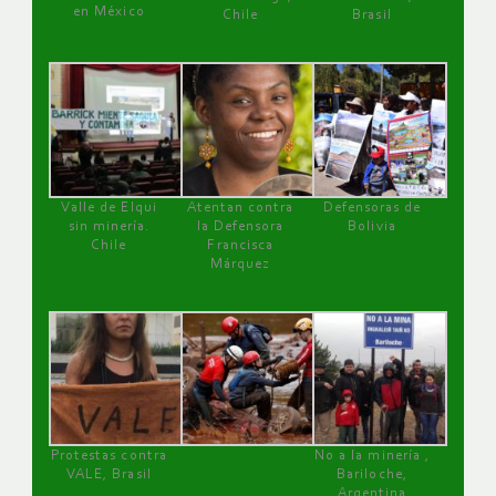
en México
Chile
Brasil
Valle de Elqui
Atentan contra
Defensoras de
sin minería.
la Defensora
Bolivia
Chile
Francisca
Márquez
Protestas contra
No a la minería ,
VALE, Brasil
Bariloche,
Argentina