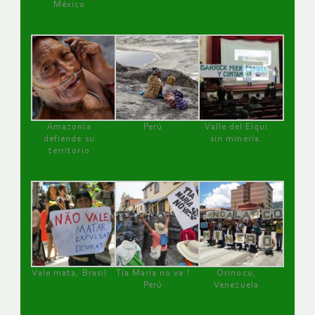
México
Amazonía
Perú
Valle del Elqui
defiende su
sin minería.
territorio
Vale mata, Brasil
Tía María no va !
Orinoco,
Perú
Venezuela