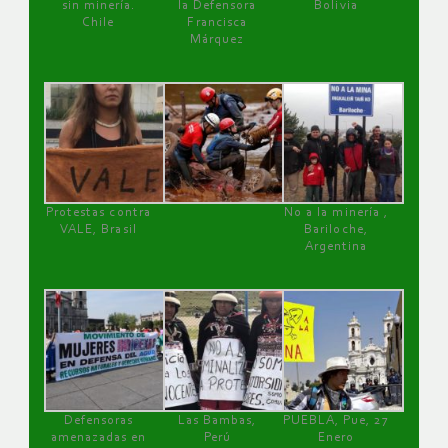
sin minería.
la Defensora
Bolivia
Chile
Francisca
Márquez
Protestas contra
No a la minería ,
VALE, Brasil
Bariloche,
Argentina
Defensoras
Las Bambas,
PUEBLA, Pue, 27
amenazadas en
Perú
Enero