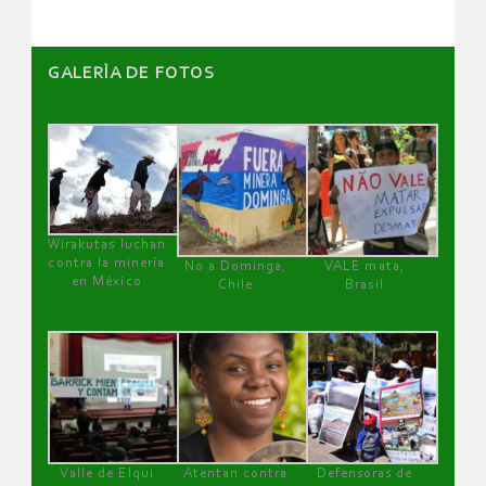
GALERÌA DE FOTOS
Wirakutas luchan
contra la minería
No a Dominga,
VALE mata,
en México
Chile
Brasil
Valle de Elqui
Atentan contra
Defensoras de