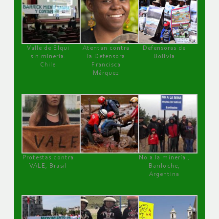
Valle de Elqui
Atentan contra
Defensoras de
sin minería.
la Defensora
Bolivia
Chile
Francisca
Márquez
Protestas contra
No a la minería ,
VALE, Brasil
Bariloche,
Argentina