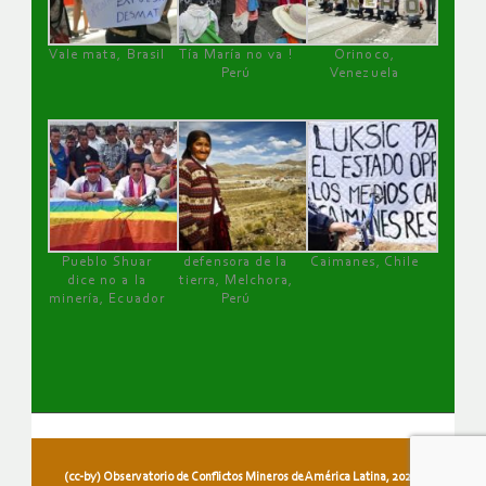
Vale mata, Brasil
Tía María no va !
Orinoco,
Perú
Venezuela
Pueblo Shuar
defensora de la
Caimanes, Chile
dice no a la
tierra, Melchora,
minería, Ecuador
Perú
(cc-by) Observatorio de Conflictos Mineros de América Latina, 2026