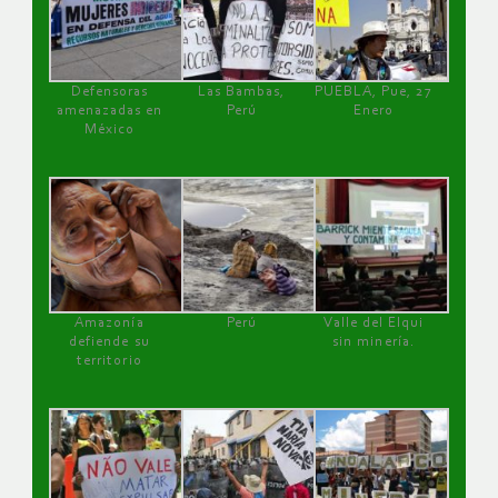
Defensoras
Las Bambas,
PUEBLA, Pue, 27
amenazadas en
Perú
Enero
México
Amazonía
Perú
Valle del Elqui
defiende su
sin minería.
territorio