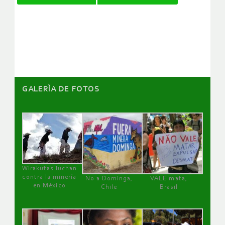
de
artículos
GALERÌA DE FOTOS
Wirakutas luchan
contra la minería
No a Dominga,
VALE mata,
en México
Chile
Brasil