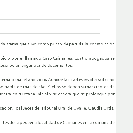
ncada trama que tuvo como punto de partida la construcción
l juicio por el llamado Caso Caimanes. Cuatro abogados se
 y suscripción engañosa de documentos.
istema penal el año 2000. Aunque las partes involucradas no
 se habla de más de 160. A ellos se deben sumar cientos de
ntra en su etapa inicial y se espera que se prolongue por
ción, los jueces del Tribunal Oral de Ovalle, Claudia Ortiz,
tantes de la pequeña localidad de Caimanes en la comuna de