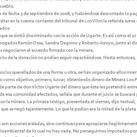
pueblo.
da de fecha 3 de septiembre de 2008, y habiéndose descontado lo p
r en la cuenta corriente del tribunal de Los Vilos la referida suma d
ados.
 que se sintió discriminado con la acción de Ugarte. Es así como el 17
bogados Ramón Ossa, Sandra Dagnino y Roberto Arroyo, junto al dirige
es negociaron el acuerdo firmado con la minera.
cto de la donación no podían seguir repartiéndose. Hasta entonces, só
todos los querellados de una forma u otra, se han organizado ellos m
o como objetivo, primero, lucrar, obteniendo dinero de Minera Los P
de parte de don Víctor Ugarte del dinero que éste les pretendió entr
de esa comunidad afectados, señala que durante el juicio se buscará 
on la minera. La primera testigo, presentada el viernes, dijo textual,
ice que se negó tajantemente. Lo que le pedían era la mitad de la plata
no son acciones aisladas, sino continuas para apropiarse ilegítimame
ioambiental de lo cual no hay nada. No perseguimos imputados porq