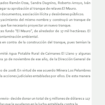
bogados Ramón Ossa, Sandra Dagnino, Roberto Arroyo, Iván
egar su aprobación al tranque de relaves El Mauro.
 documentos, asociación ilícita y desórdenes públicos.
l yacimiento del mismo nombre y construyó un tranque de
o que fue necesario proyectar un nuevo tranque.
ces fundo “El Mauro”, de alrededor de 17 mil hectáreas. El
 contaminación ambiental.
s en contra de la construcción del tranque, pues temían la
Comité Agua Potable Rural de Caimanes El Llano y algunas
ha 30 de noviembre de ese año, de la Dirección General de
mayo de 2008. En virtud de ese acuerdo Minera Los Pelambres
 la acciones judiciales entabladas por ellos. De esta manera
revio- decide donar un total de 5 millones de dólares a 117
las que le ayudaron en la lucha entablada contra la