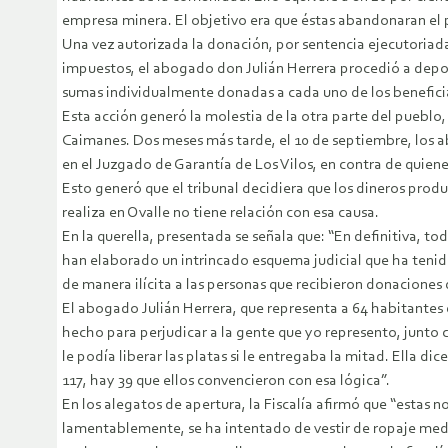
empresa minera. El objetivo era que éstas abandonaran el 
Una vez autorizada la donación, por sentencia ejecutoria
impuestos, el abogado don Julián Herrera procedió a deposita
sumas individualmente donadas a cada uno de los benefici
Esta acción generó la molestia de la otra parte del pueblo,
Caimanes. Dos meses más tarde, el 10 de septiembre, los a
en el Juzgado de Garantía de Los Vilos, en contra de quien
Esto generó que el tribunal decidiera que los dineros produ
realiza en Ovalle no tiene relación con esa causa.
En la querella, presentada se señala que: “En definitiva, 
han elaborado un intrincado esquema judicial que ha tenid
de manera ilícita a las personas que recibieron donaciones 
El abogado Julián Herrera, que representa a 64 habitantes 
hecho para perjudicar a la gente que yo represento, junto c
le podía liberar las platas si le entregaba la mitad. Ella d
117, hay 39 que ellos convencieron con esa lógica”.
En los alegatos de apertura, la Fiscalía afirmó que “estas 
lamentablemente, se ha intentado de vestir de ropaje med