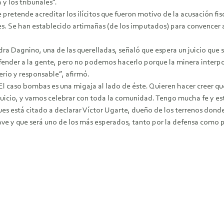
 y los tribunales”.
 pretende acreditar los ilícitos que fueron motivo de la acusación fi
 Se han establecido artimañas (de los imputados) para convencer a p
ndra Dagnino, una de las querelladas, señaló que espera un juicio que
defender a la gente, pero no podemos hacerlo porque la minera inter
io y responsable”, afirmó.
. “El caso bombas es una migaja al lado de éste. Quieren hacer creer 
 juicio, y vamos celebrar con toda la comunidad. Tengo mucha fe y e
pues está citado a declarar Víctor Ugarte, dueño de los terrenos donde
lave y que será uno de los más esperados, tanto por la defensa como 