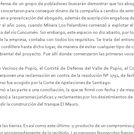
la defensa de un grupo de pobladores buscarán demostrar que los a
 se concertaron para conseguir dinero de la compañía a cambio de entr
den a prevaricación del abogado, además de suscripción engañosa de
ir al año 2000, cuando Minera Los Pelambres comenzó a explotar e
nca del río Cuncumén. Sin embargo, este espacio no dio abasto, por l
de la empresa, contaba con todos los requisitos. Se trata del enton
 cordillera hasta dicho lugar, de manera de evitar cualquier tipo de
mbiental del proyecto. Fue allí donde comenzaron las primeras voce
de Vecinos de Pupío, el Comité de Defensa del Valle de Pupío, el 
rponen una reclamación en contra de la resolución Nº 1791, de fec
rso fue acogido por la Corte de Apelaciones de Santiago.
llamó a las parte a una conciliación, la que se firmó con fecha 7 de 
os) a las personas jurídicas y reclamantes por los desistimientos de
dir la construcción del tranque El Mauro.
e las tierras. Es así como este último -y producto de un compromiso p
to aproximadamente de lo recibido. Las personas favorecidas fueron 