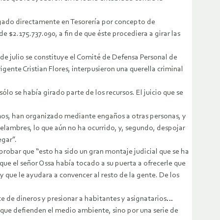
agado directamente en Tesorería por concepto de
e $2.175.737.090, a fin de que éste procediera a girar las
 de julio se constituye el Comité de Defensa Personal de
nte Cristian Flores, interpusieron una querella criminal
lo se había girado parte de los recursos. El juicio que se
ismos, han organizado mediante engaños a otras personas, y
elambres, lo que aún no ha ocurrido, y, segundo, despojar
egar”.
probar que “esto ha sido un gran montaje judicial que se ha
 que el señor Ossa había tocado a su puerta a ofrecerle que
 y que le ayudara a convencer al resto de la gente. De los
nte de dineros y presionar a habitantes y asignatarios…
ue defienden el medio ambiente, sino por una serie de