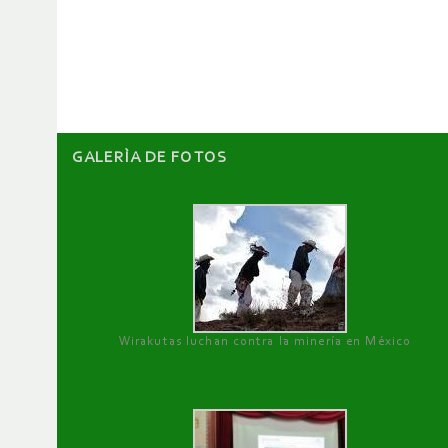
de
artículos
GALERÌA DE FOTOS
Wirakutas luchan contra la minería en México