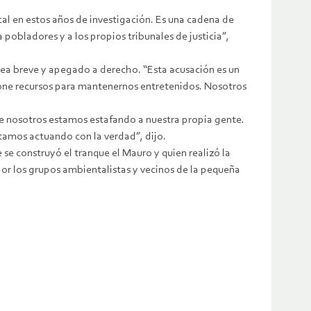
scal en estos años de investigación. Es una cadena de
obladores y a los propios tribunales de justicia”,
 sea breve y apegado a derecho. “Esta acusación es un
pone recursos para mantenernos entretenidos. Nosotros
que nosotros estamos estafando a nuestra propia gente.
stamos actuando con la verdad”, dijo.
 se construyó el tranque el Mauro y quien realizó la
por los grupos ambientalistas y vecinos de la pequeña