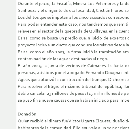
Durante el juicio, la Fiscalía, Minera Los Pelambres y 
Sanhueza y el dirigente de esa localidad, Cristián Flores,
Los delitos que se imputan a los cinco acusados correspon
Para poder entender este caso, nos tendremos que remit
relaves en el sector de la quebrada de Quillayes, en la cue
Es así como se busca un predio que, a juicio de expertos 
proyecto incluye un ducto que conduce los relaves desde la
Es así como el año 2003, la firma inició la tramitación a
contaminación de las aguas destinadas al riego.
El año 2005, la junta de vecinos de Caimanes, la Junta 
personas, asistidos por el abogado Fernando Dougnac inte
Aguas que autorizó la construcción del tranque. Dicho recu
Para resolver el litigio el máximo tribunal de república, 
debió cancelar 23 millones de pesos (15 mil millones de pes
se puso fin a nueve causas que se habían iniciado para impe
Donación
Quien recibió el dinero fue Víctor Ugarte Elgueta, dueño d
habitantes de la comunidad. Ello equivale a un 20 por cien