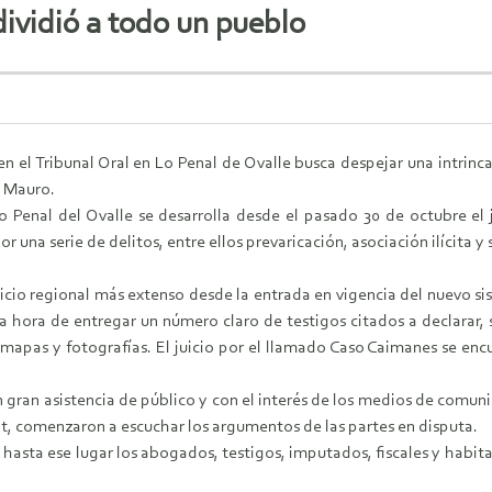
dividió a todo un pueblo
a en el Tribunal Oral en Lo Penal de Ovalle busca despejar una intri
l Mauro.
Lo Penal del Ovalle se desarrolla desde el pasado 30 de octubre e
 una serie de delitos, entre ellos prevaricación, asociación ilícita
uicio regional más extenso desde la entrada en vigencia del nuevo s
a hora de entregar un número claro de testigos citados a declarar,
apas y fotografías. El juicio por el llamado Caso Caimanes se encue
ran asistencia de público y con el interés de los medios de comunica
pt, comenzaron a escuchar los argumentos de las partes en disputa.
hasta ese lugar los abogados, testigos, imputados, fiscales y habi