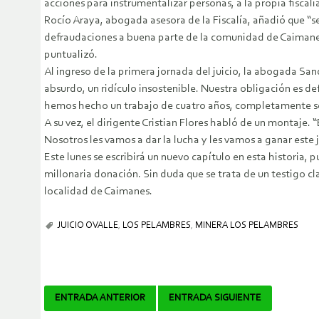
acciones para instrumentalizar personas, a la propia fiscalía
Rocío Araya, abogada asesora de la Fiscalía, añadió que “se
defraudaciones a buena parte de la comunidad de Caimanes.
puntualizó.
Al ingreso de la primera jornada del juicio, la abogada Sa
absurdo, un ridículo insostenible. Nuestra obligación es 
hemos hecho un trabajo de cuatro años, completamente ser
A su vez, el dirigente Cristian Flores habló de un montaje
Nosotros les vamos a dar la lucha y les vamos a ganar este
Este lunes se escribirá un nuevo capítulo en esta historia, 
millonaria donación. Sin duda que se trata de un testigo c
localidad de Caimanes.
JUICIO OVALLE
,
LOS PELAMBRES
,
MINERA LOS PELAMBRES
Navegador
ENTRADA ANTERIOR
ENTRADA SIGUIENTE