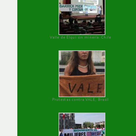
Valle de Elqui sin minería. Chile
Protestas contra VALE, Brasil