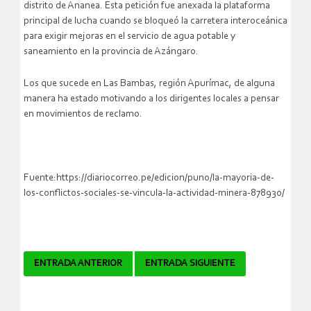
distrito de Ananea. Esta petición fue anexada la plataforma
principal de lucha cuando se bloqueó la carretera interoceánica
para exigir mejoras en el servicio de agua potable y
saneamiento en la provincia de Azángaro.
Los que sucede en Las Bambas, región Apurímac, de alguna
manera ha estado motivando a los dirigentes locales a pensar
en movimientos de reclamo.
Fuente:https://diariocorreo.pe/edicion/puno/la-mayoria-de-
los-conflictos-sociales-se-vincula-la-actividad-minera-878930/
Navegador
ENTRADA ANTERIOR
ENTRADA SIGUIENTE
de