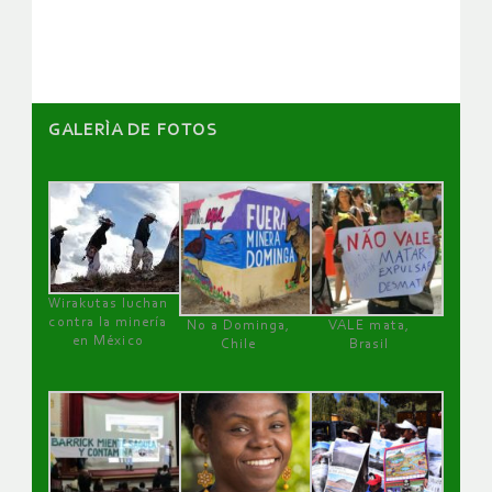
artículos
GALERÌA DE FOTOS
Wirakutas luchan
contra la minería
No a Dominga,
VALE mata,
en México
Chile
Brasil