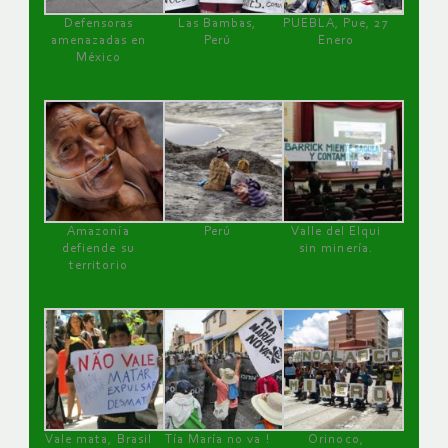
Defensoras
Las Bambas,
PUEBLA, Pue, 27
amenazadas en
Perú
Enero
México
Amazonía
Perú
Valle del Elqui
defiende su
sin minería.
territorio
Vale mata, Brasil
Tía María no va !
Orinoco,