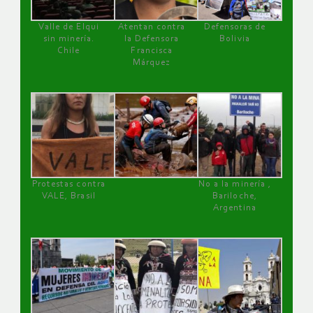
Valle de Elqui
Atentan contra
Defensoras de
sin minería.
la Defensora
Bolivia
Chile
Francisca
Márquez
Protestas contra
No a la minería ,
VALE, Brasil
Bariloche,
Argentina