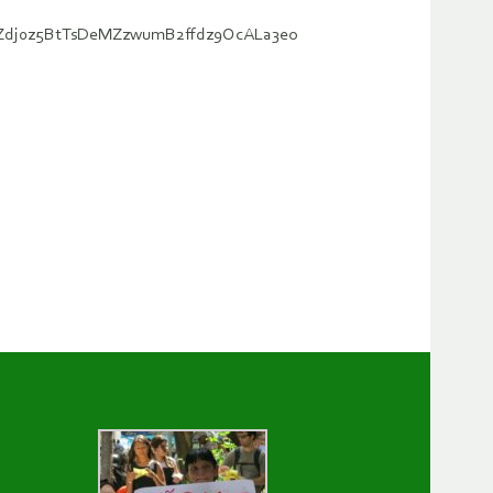
iUrWZdj0z5BtTsDeMZzwumB2ffdz9OcALa3eo