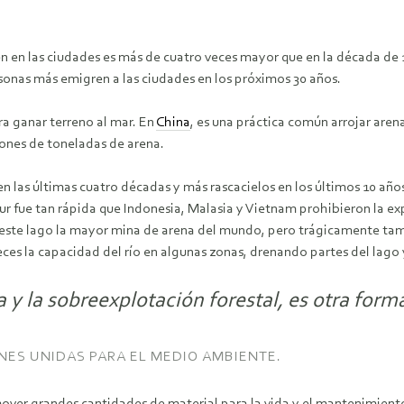
n en las ciudades es más de cuatro veces mayor que en la década de 
rsonas más emigren a las ciudades en los próximos 30 años.
ra ganar terreno al mar. En
China
, es una práctica común arrojar arena
llones de toneladas de arena.
n las últimas cuatro décadas y más rascacielos en los últimos 10 añ
ur fue tan rápida que Indonesia, Malasia y Vietnam prohibieron la e
este lago la mayor mina de arena del mundo, pero trágicamente tamb
es la capacidad del río en algunas zonas, drenando partes del lago y
 y la sobreexplotación forestal, es otra forma
NES UNIDAS PARA EL MEDIO AMBIENTE.