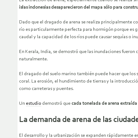
islas indonesias desaparecieron del mapa sólo para constru
Dado que el dragado de arena se realiza principalmente con 
río es particularmente perfecta para hormigón porque es gr
caudal y la capacidad de los ríos puede causar sequías o i
En Kerala, India, se demostró que las inundaciones fueron 
naturalmente.
El dragado del suelo marino también puede hacer que los s
coral. La erosión, el hundimiento de tierras y la introduc
como carreteras y puentes.
Un
estudio
demostró que
cada tonelada de arena extraída d
La demanda de arena de las ciudade
El desarrollo y la urbanización se expanden rápidamente en