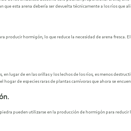
que esta arena debería ser devuelta técnicamente a los ríos que al
ra producir hormigón, lo que reduce la necesidad de arena fresca. E
s, en lugar de en las orillas y los lechos de los ríos, es menos destruc
on el hogar de especies raras de plantas carnívoras que ahora se encue
ón.
de piedra pueden utilizarse en la producción de hormigón para reduci