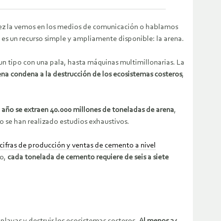
 vez la vemos en los medios de comunicación o hablamos
 es un recurso simple y ampliamente disponible: la arena.
e un tipo con una pala, hasta máquinas multimillonarias. La
ena condena a la destrucción de los ecosistemas costeros
,
 año se extraen 40.000 millones de toneladas de arena
,
o se han realizado estudios exhaustivos.
cifras de producción y ventas de cemento a nivel
lo,
cada tonelada de cemento requiere de seis a siete
 playas y destruir los ecosistemas costeros.
Al menos 24