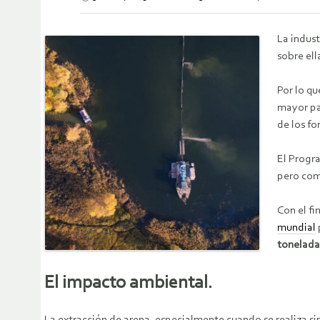
La indus
sobre ell
Por lo qu
mayor pa
de los fo
El Progr
pero como
Con el fi
mundial
tonelada
El impacto ambiental.
La extracción de arena, especialmente cuando se realiza sin