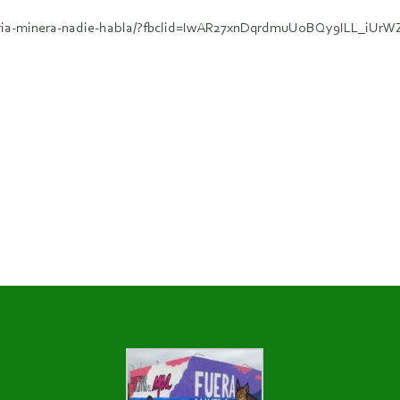
dustria-minera-nadie-habla/?fbclid=IwAR27xnDqrdmuUoBQy9ILL_