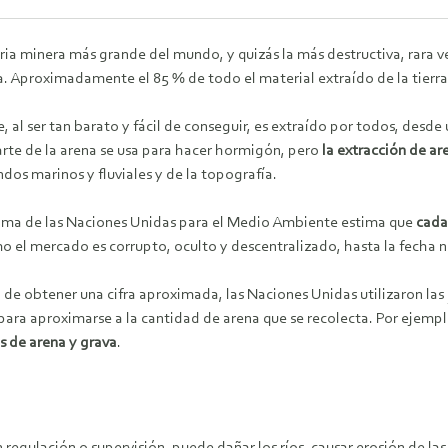
tria minera más grande del mundo, y quizás la más destructiva, rara
a. Aproximadamente el 85 % de todo el material extraído de la tierra
e, al ser tan barato y fácil de conseguir, es extraído por todos, desd
rte de la arena se usa para hacer hormigón, pero
la extracción de ar
ndos marinos y fluviales y de la topografía.
ama de las Naciones Unidas para el Medio Ambiente estima que
cada
 el mercado es corrupto, oculto y descentralizado, hasta la fecha n
n de obtener una cifra aproximada, las Naciones Unidas utilizaron las
para aproximarse a la cantidad de arena que se recolecta. Por ejemp
s de arena y grava
.
 regulación o supervisión, puede dañar los ríos, causar erosión de las