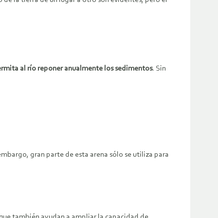
e la tierra de un lugar a otro son evidentes, pero el
mita al río reponer anualmente los sedimentos
. Sin
embargo, gran parte de esta arena sólo se utiliza para
no que también ayudan a ampliar la capacidad de