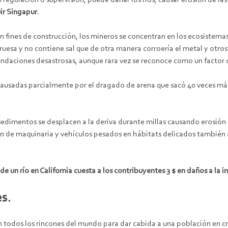
ir Singapur
.
fines de construcción, los mineros se concentran en los ecosistemas 
uesa y no contiene sal que de otra manera corroería el metal y otros
nundaciones desastrosas, aunque rara vez se reconoce como un factor
causadas parcialmente por el dragado de arena que sacó 40 veces más 
edimentos se desplacen a la deriva durante millas causando erosión 
ción de maquinaria y vehículos pesados en hábitats delicados también 
e un río en California cuesta a los contribuyentes 3 $ en daños a la i
s.
 todos los rincones del mundo para dar cabida a una población en cr