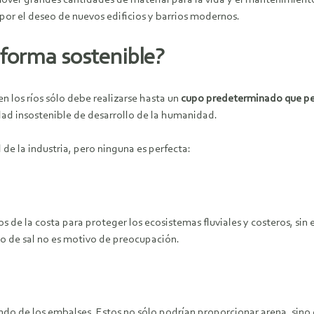
ver grandes cantidades de material para la vida y el mantenimiento d
or el deseo de nuevos edificios y barrios modernos.
 forma sostenible?
en los ríos sólo debe realizarse hasta un
cupo predeterminado que per
ad insostenible de desarrollo de la humanidad.
 de la industria, pero ninguna es perfecta:
 de la costa para proteger los ecosistemas fluviales y costeros, sin 
do de sal no es motivo de preocupación.
fondo de los embalses. Estos no sólo podrían proporcionar arena, si