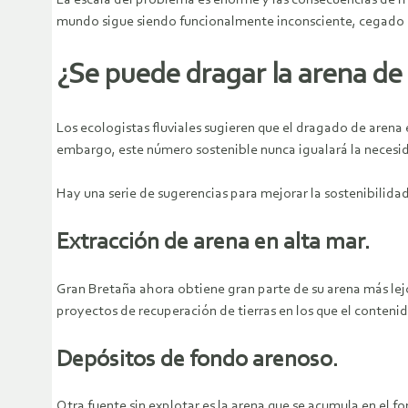
La escala del problema es enorme y las consecuencias de mo
mundo sigue siendo funcionalmente inconsciente, cegado p
¿Se puede dragar la arena de
Los ecologistas fluviales sugieren que el dragado de arena 
embargo, este número sostenible nunca igualará la necesid
Hay una serie de sugerencias para mejorar la sostenibilidad
Extracción de arena en alta mar.
Gran Bretaña ahora obtiene gran parte de su arena más lejos
proyectos de recuperación de tierras en los que el conteni
Depósitos de fondo arenoso.
Otra fuente sin explotar es la arena que se acumula en el 