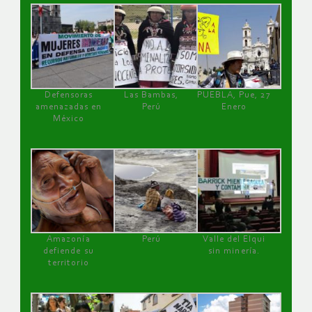
Defensoras
Las Bambas,
PUEBLA, Pue, 27
amenazadas en
Perú
Enero
México
Amazonía
Perú
Valle del Elqui
defiende su
sin minería.
territorio