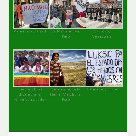
Vale mata, Brasil
Tía María no va !
Orinoco,
Perú
Venezuela
Pueblo Shuar
defensora de la
Caimanes, Chile
dice no a la
tierra, Melchora,
minería, Ecuador
Perú