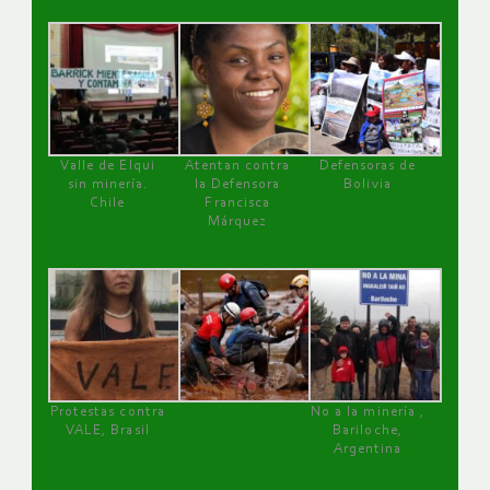
Valle de Elqui
Atentan contra
Defensoras de
sin minería.
la Defensora
Bolivia
Chile
Francisca
Márquez
Protestas contra
No a la minería ,
VALE, Brasil
Bariloche,
Argentina