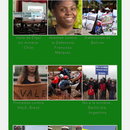
Valle de Elqui
Atentan contra
Defensoras de
sin minería.
la Defensora
Bolivia
Chile
Francisca
Márquez
Protestas contra
No a la minería ,
VALE, Brasil
Bariloche,
Argentina