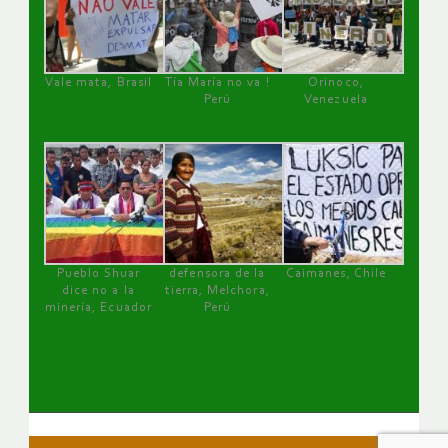
Vale mata, Brasil
Tía María no va !
Orinoco,
Perú
Venezuela
Pueblo Shuar
defensora de la
Caimanes, Chile
dice no a la
tierra, Melchora,
minería, Ecuador
Perú