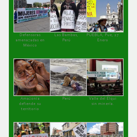
Defensoras
Las Bambas,
PUEBLA, Pue, 27
amenazadas en
Perú
Enero
México
Amazonía
Perú
Valle del Elqui
defiende su
sin minería.
territorio