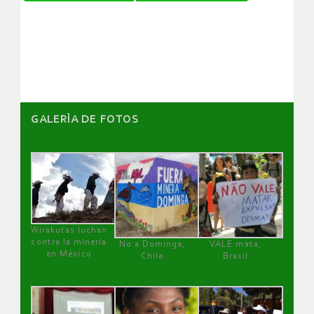
de
artículos
GALERÌA DE FOTOS
Wirakutas luchan
contra la minería
No a Dominga,
VALE mata,
en México
Chile
Brasil