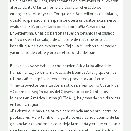
En el noreste de Perú, tras semanas de disturbios que llevaron
al presidente Ollanta Humala a decretar el estado de
emergencia, el proyecto Conga, de 4.800 millones de dólares,
quedó suspendido a la espera de que tres peritos extranjeros
evalúen el EIA presentado por la compañía Yanacocha.
En Argentina, unas 20 personas fueron detenidas el pasado
miércoles en el desalojo de un corte de ruta que buscaba
impedir que se siga explotando Bajo La Alumbrera, el mayor
yacimiento de cobre y oro en el noroeste del país.
En ese país ya se había hecho emblemática la localidad de
Famatina (1.300 km al noroeste de Buenos Aires), que en los
últimos años logró suspender dos proyectos auríferos.
Y hay proyectos paralizados en otros países, como Costa Rica
y Colombia. Según datos del Observatorio de Conflictos
Mineros en América Latina (OCMAL), hay más de 120 disputas
en toda la región.
«Es cierto que hay una nueva consciencia ambiental entre los
pobladores. Pero también la gente se está dando cuenta de las
ganancias extranormales que deja la minería y quiere que parte
de ellas se queden en su región», explica a AFP Juan Carlos