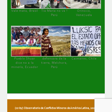
Vale mata, Brasil
Tía María no va !
Orinoco,
Perú
Venezuela
Pueblo Shuar
defensora de la
Caimanes, Chile
dice no a la
tierra, Melchora,
minería, Ecuador
Perú
(cc-by) Observatorio de Conflictos Mineros de América Latina, 2026