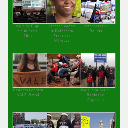
Valle de Elqui
Atentan contra
Defensoras de
sin minería.
la Defensora
Bolivia
Chile
Francisca
Márquez
Protestas contra
No a la minería ,
VALE, Brasil
Bariloche,
Argentina