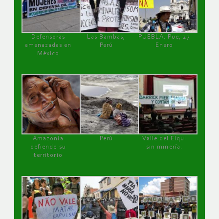
Defensoras
Las Bambas,
PUEBLA, Pue, 27
amenazadas en
Perú
Enero
México
Amazonía
Perú
Valle del Elqui
defiende su
sin minería.
territorio