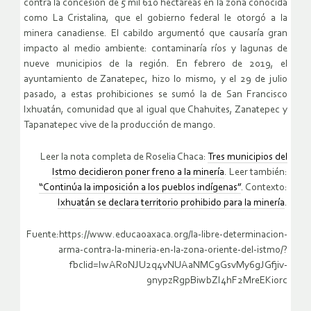
contra la concesión de 5 mil 610 hectáreas en la zona conocida
como La Cristalina, que el gobierno federal le otorgó a la
minera canadiense. El cabildo argumentó que causaría gran
impacto al medio ambiente: contaminaría ríos y lagunas de
nueve municipios de la región. En febrero de 2019, el
ayuntamiento de
Zanatepec
, hizo lo mismo, y el 29 de julio
pasado, a estas prohibiciones se sumó la de
San Francisco
Ixhuatán
, comunidad que al igual que Chahuites, Zanatepec y
Tapanatepec vive de la producción de mango.
Leer la nota completa de Roselia Chaca:
Tres municipios del
Istmo decidieron poner freno a la minería
.
Leer también:
“Continúa la imposición a los pueblos indígenas”
. Contexto:
Ixhuatán se declara territorio prohibido para la minería
.
Fuente:https://www.educaoaxaca.org/la-libre-determinacion-
arma-contra-la-mineria-en-la-zona-oriente-del-istmo/?
fbclid=IwAR0NJU2q4vNUAaNMC9GsvMy6gJGfjiv-
9nypzRgpBiwbZI4hF2MreEKiorc