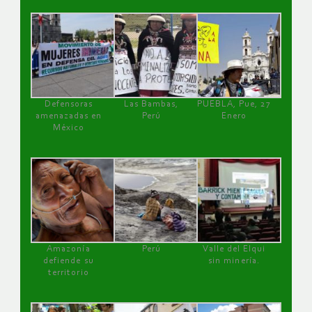
Defensoras
Las Bambas,
PUEBLA, Pue, 27
amenazadas en
Perú
Enero
México
Amazonía
Perú
Valle del Elqui
defiende su
sin minería.
territorio