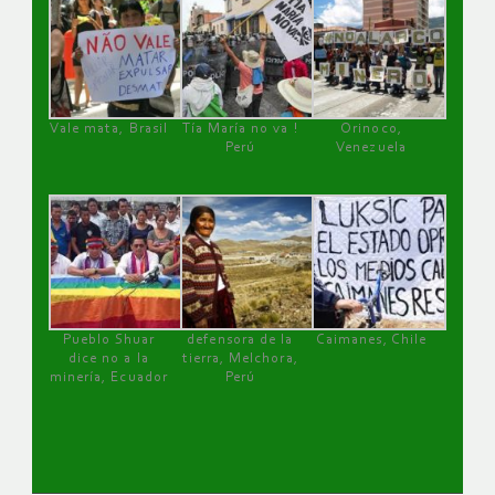
Vale mata, Brasil
Tía María no va !
Orinoco,
Perú
Venezuela
Pueblo Shuar
defensora de la
Caimanes, Chile
dice no a la
tierra, Melchora,
minería, Ecuador
Perú