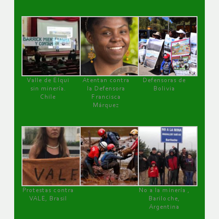
Valle de Elqui
Atentan contra
Defensoras de
sin minería.
la Defensora
Bolivia
Chile
Francisca
Márquez
Protestas contra
No a la minería ,
VALE, Brasil
Bariloche,
Argentina