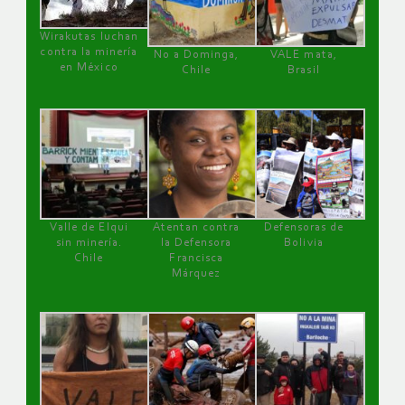
Wirakutas luchan
contra la minería
No a Dominga,
VALE mata,
en México
Chile
Brasil
Valle de Elqui
Atentan contra
Defensoras de
sin minería.
la Defensora
Bolivia
Chile
Francisca
Márquez