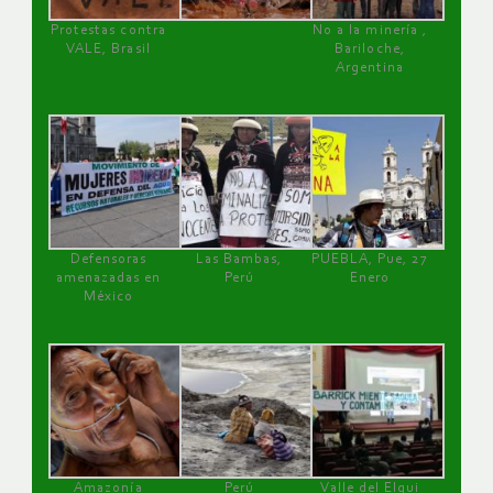
Protestas contra
No a la minería ,
VALE, Brasil
Bariloche,
Argentina
Defensoras
Las Bambas,
PUEBLA, Pue, 27
amenazadas en
Perú
Enero
México
Amazonía
Perú
Valle del Elqui