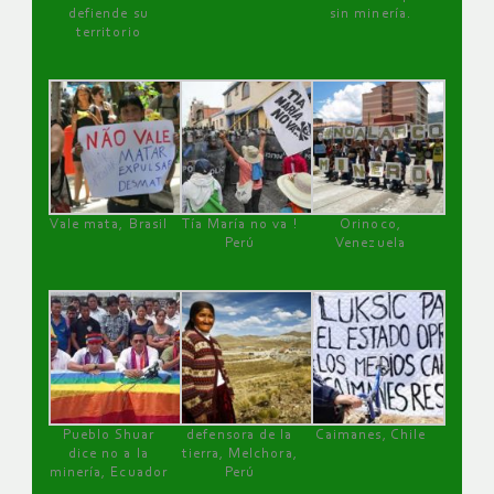
defiende su
sin minería.
territorio
Vale mata, Brasil
Tía María no va !
Orinoco,
Perú
Venezuela
Pueblo Shuar
defensora de la
Caimanes, Chile
dice no a la
tierra, Melchora,
minería, Ecuador
Perú