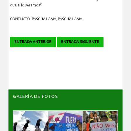
que sí lo seremos”.
CONFLICTO: PASCUA LAMA
,
PASCUA LAMA
Navegador
ENTRADA ANTERIOR
ENTRADA SIGUIENTE
de
artículos
GALERÌA DE FOTOS