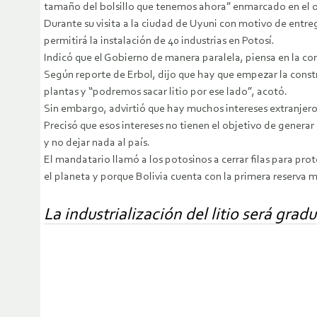
tamaño del bolsillo que tenemos ahora” enmarcado en el o
Durante su visita a la ciudad de Uyuni con motivo de entrega
permitirá la instalación de 40 industrias en Potosí.
Indicó que el Gobierno de manera paralela, piensa en la con
Según reporte de Erbol, dijo que hay que empezar la const
plantas y “podremos sacar litio por ese lado”, acotó.
Sin embargo, advirtió que hay muchos intereses extranjeros
Precisó que esos intereses no tienen el objetivo de generar 
y no dejar nada al país.
El mandatario llamó a los potosinos a cerrar filas para pro
el planeta y porque Bolivia cuenta con la primera reserva mu
La industrialización del litio será gradu