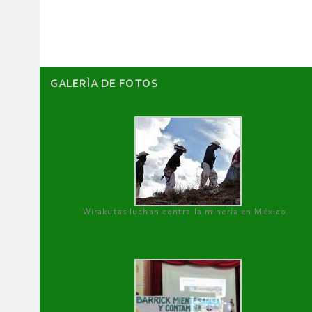
artículos
GALERÌA DE FOTOS
Wirakutas luchan contra la minería en México