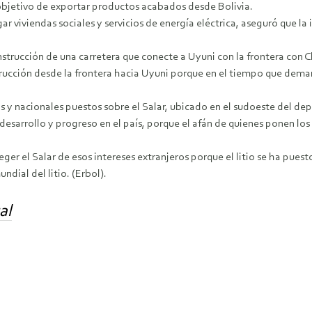
bjetivo de exportar productos acabados desde Bolivia.
r viviendas sociales y servicios de energía eléctrica, aseguró que la
strucción de una carretera que conecte a Uyuni con la frontera con C
rucción desde la frontera hacia Uyuni porque en el tiempo que deman
 y nacionales puestos sobre el Salar, ubicado en el sudoeste del dep
desarrollo y progreso en el país, porque el afán de quienes ponen los 
teger el Salar de esos intereses extranjeros porque el litio se ha pue
ndial del litio. (Erbol).
al