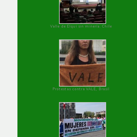
Valle de Elqui sin minería. Chile
Protestas contra VALE, Brasil