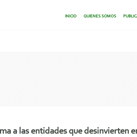
SALTAR AL CONTENIDO.
INICIO
QUIENES SOMOS
PUBLI
suma a las entidades que desinvierten 