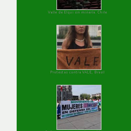
Valle de Elqui sin minería. Chile
Protestas contra VALE, Brasil