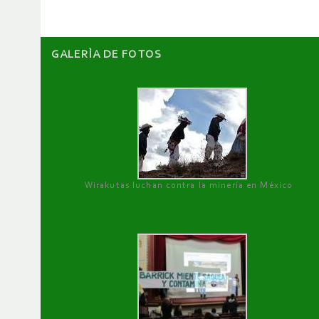
GALERÌA DE FOTOS
Wirakutas luchan contra la minería en México