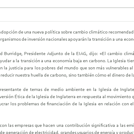
 adopción de una nueva política sobre cambio climático recomendado p
organismos de inversión nacionales apoyarán la transición a una eco
d Burridge, Presidente Adjunto de la EIAG, dijo: «El cambio climá
yudar a la transición a una economía baja en carbono. La Iglesia tie
 la justicia para los pobres del mundo que son más vulnerables al
 reducir nuestra huella de carbono, sino también cómo el dinero de la 
esentante de temas de medio ambiente en la Iglesia de Inglaterra
versión Ética de la Iglesia de Inglaterra en respuesta al movimiento 
ar los problemas de financiación de la Iglesia en relación con el
se con las empresas que hacen una contribución significativa a las e
s de generación de electricidad, grandes usuarios de energía y produ