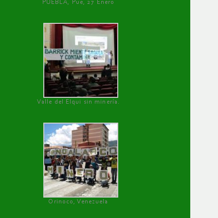
PUEBLA, Pue, 27 Enero
Valle del Elqui sin minería.
Orinoco, Venezuela