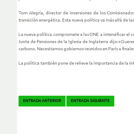
Tom Alegría, director de inversiones de los Comisionados 
transición energética. Esta nueva política va más allá de l
La nueva política compromete a las ONE a intensificar el c
Junta de Pensiones de la Iglesia de Inglaterra dijo:»Quer
carbono. Necesitamos gobiernos reunidos en París a finales
La política también pone de relieve la importancia de la in
Navegador
ENTRADA ANTERIOR
ENTRADA SIGUIENTE
de
artículos