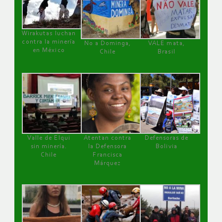
Wirakutas luchan
contra la minería
No a Dominga,
VALE mata,
en México
Chile
Brasil
Valle de Elqui
Atentan contra
Defensoras de
sin minería.
la Defensora
Bolivia
Chile
Francisca
Márquez