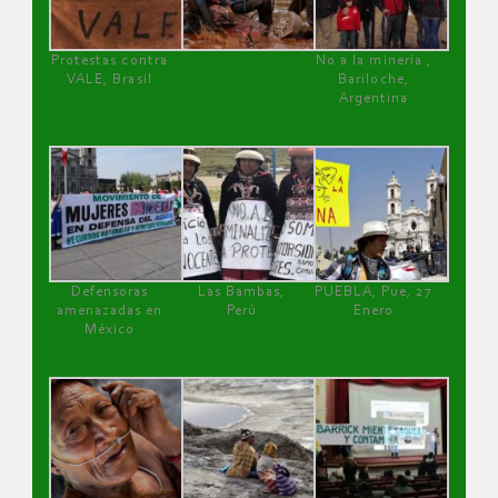
Protestas contra
No a la minería ,
VALE, Brasil
Bariloche,
Argentina
Defensoras
Las Bambas,
PUEBLA, Pue, 27
amenazadas en
Perú
Enero
México