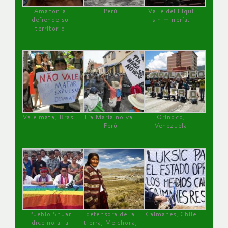
Amazonía
Perú
Valle del Elqui
defiende su
sin minería.
territorio
Vale mata, Brasil
Tía María no va !
Orinoco,
Perú
Venezuela
Pueblo Shuar
defensora de la
Caimanes, Chile
dice no a la
tierra, Melchora,