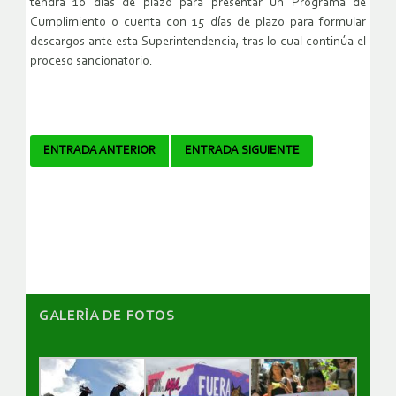
tendrá 10 días de plazo para presentar un Programa de
Cumplimiento o cuenta con 15 días de plazo para formular
descargos ante esta Superintendencia, tras lo cual continúa el
proceso sancionatorio.
Navegador
ENTRADA ANTERIOR
ENTRADA SIGUIENTE
de
artículos
GALERÌA DE FOTOS