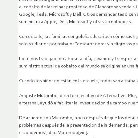
el cobalto de las minas propiedad de Glencore se vende a 
Google, Tesla, Microsoft y Dell. Otros demandantes dicen
suministra a Apple, Dell, Microsoft y otras tecnológicas.
Con detalle, las familias congoleñas describen cómo sus hi
solo $2 diarios por trabajos “desgarradores y peligrosos p
Los niños trabajaban 12 horas al día, cavando y transportan
suministro actual de cobalto del mundo se origina en una f
Cuando los niños no están en la escuela, todos van a trabajar 
Auguste Mutombo, director ejecutivo de Alternatives Plus,
artesanal, ayudó a facilitar la investigación de campo que
De acuerdo con Mutombo, poco después de que los detalles
problemas después de la presentación de la demanda, pero
escondernos”, dijo Mutombo[viii].