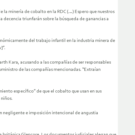
de la minería de cobalto en la RDC (…) Espero que nuestros
la decencia triunfarán sobre la búsqueda de ganancias a
nómicamente del trabajo infantil en la industria minera de
]”.
arth Kara, acusando a las compañías de ser responsables
 suministro de las compañías mencionadas. “Extraían
miento específico” de que el cobalto que usan en sus
 niños.
n negligente e imposición intencional de angustia
 británica Glencore. Los documentos judiciales alegan que