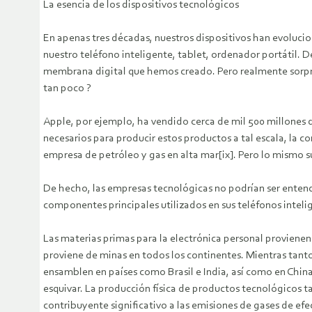
La esencia de los dispositivos tecnológicos
En apenas tres décadas, nuestros dispositivos han evolucio
nuestro teléfono inteligente, tablet, ordenador portátil. D
membrana digital que hemos creado. Pero realmente sorpre
tan poco ?
Apple, por ejemplo, ha vendido cerca de mil 500 millones de
necesarios para producir estos productos a tal escala, la 
empresa de petróleo y gas en alta mar[ix]. Pero lo mismo s
De hecho, las empresas tecnológicas no podrían ser entendi
componentes principales utilizados en sus teléfonos intelig
Las materias primas para la electrónica personal provienen
proviene de minas en todos los continentes. Mientras tanto,
ensamblen en países como Brasil e India, así como en China 
esquivar. La producción física de productos tecnológicos 
contribuyente significativo a las emisiones de gases de efe