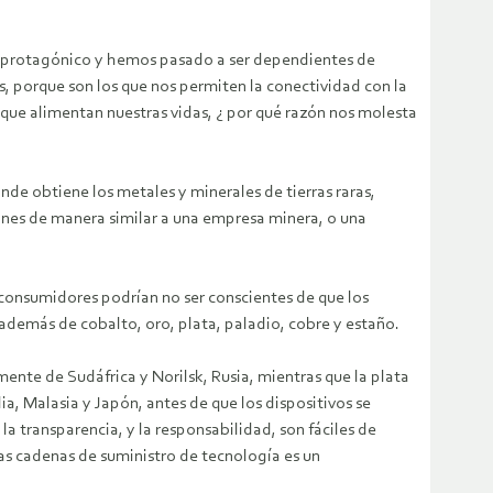
 es protagónico y hemos pasado a ser dependientes de
es, porque son los que nos permiten la conectividad con la
ue alimentan nuestras vidas, ¿ por qué razón nos molesta
nde obtiene los metales y minerales de tierras raras,
iones de manera similar a una empresa minera, o una
s consumidores podrían no ser conscientes de que los
, además de cobalto, oro, plata, paladio, cobre y estaño.
ente de Sudáfrica y Norilsk, Rusia, mientras que la plata
ia, Malasia y Japón, antes de que los dispositivos se
a transparencia, y la responsabilidad, son fáciles de
as cadenas de suministro de tecnología es un