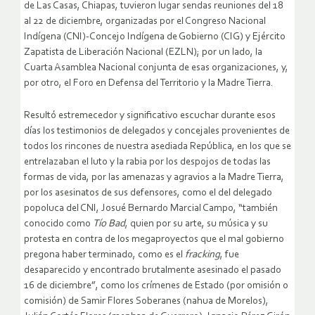
de Las Casas, Chiapas, tuvieron lugar sendas reuniones del 18
al 22 de diciembre, organizadas por el Congreso Nacional
Indígena (CNI)-Concejo Indígena de Gobierno (CIG) y Ejército
Zapatista de Liberación Nacional (EZLN); por un lado, la
Cuarta Asamblea Nacional conjunta de esas organizaciones, y,
por otro, el Foro en Defensa del Territorio y la Madre Tierra.
Resultó estremecedor y significativo escuchar durante esos
días los testimonios de delegados y concejales provenientes de
todos los rincones de nuestra asediada República, en los que se
entrelazaban el
luto y la rabia
por los despojos de todas las
formas de vida, por las amenazas y agravios a la Madre Tierra,
por los asesinatos de sus defensores, como el del delegado
popoluca del CNI, Josué Bernardo Marcial Campo, “también
conocido como
Tío Bad
, quien por su arte, su música y su
protesta en contra de los megaproyectos que el mal gobierno
pregona haber terminado, como es el
fracking
, fue
desaparecido y encontrado brutalmente asesinado el pasado
16 de diciembre”, como los crímenes de Estado (por omisión o
comisión) de Samir Flores Soberanes (nahua de Morelos),