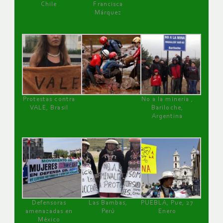
Chile
Francisca
Márquez
Protestas contra
No a la minería ,
VALE, Brasil
Bariloche,
Argentina
Defensoras
Las Bambas,
PUEBLA, Pue, 27
amenazadas en
Perú
Enero
México