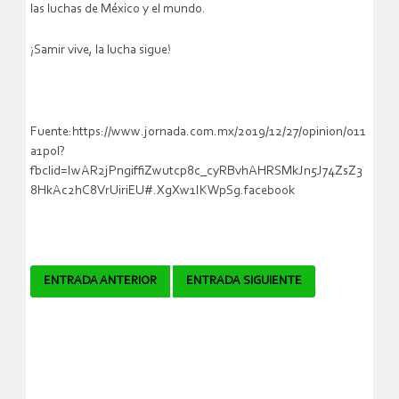
las luchas de México y el mundo.
¡Samir vive, la lucha sigue!
Fuente:https://www.jornada.com.mx/2019/12/27/opinion/011
a1pol?
fbclid=IwAR2jPngiffiZwutcp8c_cyRBvhAHRSMkJn5J74ZsZ3
8HkAc2hC8VrUiriEU#.XgXw1IKWpSg.facebook
Navegador
ENTRADA ANTERIOR
ENTRADA SIGUIENTE
de
artículos