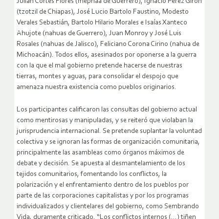
Julián Cortés Flores (mephaa de Guerrero), Ignacio Pérez Girón
(tzotzil de Chiapas), José Lucio Bartolo Faustino, Modesto
Verales Sebastián, Bartolo Hilario Morales e Isaías Xanteco
Ahujote (nahuas de Guerrero), Juan Monroy y José Luis
Rosales (nahuas de Jalisco), Feliciano Corona Cirino (nahua de
Michoacán). Todos ellos,
asesinados por oponerse a la guerra
con la que el mal gobierno pretende hacerse de nuestras
tierras, montes y aguas, para consolidar el despojo que
amenaza nuestra existencia como pueblos originarios
.
Los participantes calificaron las consultas del gobierno actual
como
mentirosas
y
manipuladas
, y se reiteró que violaban la
jurisprudencia internacional. Se pretende suplantar la voluntad
colectiva y se ignoran las formas de organización comunitaria,
principalmente las asambleas como órganos máximos de
debate y decisión. Se apuesta al desmantelamiento de los
tejidos comunitarios, fomentando los conflictos, la
polarización y el enfrentamiento dentro de los pueblos por
parte de las corporaciones capitalistas y por los programas
individualizados y clientelares del gobierno, como Sembrando
Vida, duramente criticado. “Los conflictos internos (…) tiñen