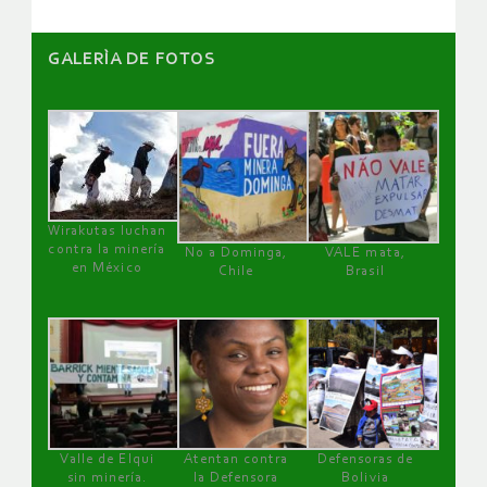
GALERÌA DE FOTOS
Wirakutas luchan
contra la minería
No a Dominga,
VALE mata,
en México
Chile
Brasil
Valle de Elqui
Atentan contra
Defensoras de
sin minería.
la Defensora
Bolivia