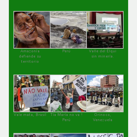
Amazonía
Perú
Valle del Elqui
defiende su
sin minería.
territorio
Vale mata, Brasil
Tía María no va !
Orinoco,
Perú
Venezuela