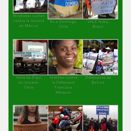
Wirakutas luchan
contra la minería
No a Dominga,
VALE mata,
en México
Chile
Brasil
Valle de Elqui
Atentan contra
Defensoras de
sin minería.
la Defensora
Bolivia
Chile
Francisca
Márquez