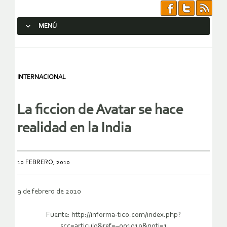
MENÚ
SALTAR AL CONTENIDO.
INTERNACIONAL
La ficcion de Avatar se hace
realidad en la India
10 FEBRERO, 2010
9 de febrero de 2010
Fuente: http://informa-tico.com/index.php?
scc=articulo&ref=–001019&noti=1