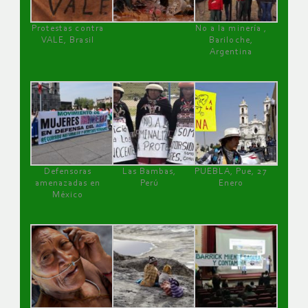
Protestas contra
No a la minería ,
VALE, Brasil
Bariloche,
Argentina
Defensoras
Las Bambas,
PUEBLA, Pue, 27
amenazadas en
Perú
Enero
México