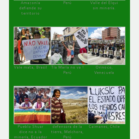
Amazonía
Perú
Valle del Elqui
defiende su
sin minería.
territorio
Vale mata, Brasil
Tía María no va !
Orinoco,
Perú
Venezuela
Pueblo Shuar
defensora de la
Caimanes, Chile
dice no a la
tierra, Melchora,
minería, Ecuador
Perú