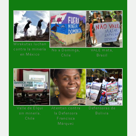
Wirakutas luchan
contra la minería
No a Dominga,
VALE mata,
en México
Chile
Brasil
Valle de Elqui
Atentan contra
Defensoras de
sin minería.
la Defensora
Bolivia
Chile
Francisca
Márquez