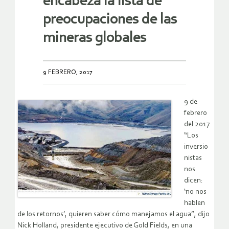
encabeza la lista de
preocupaciones de las
mineras globales
9 FEBRERO, 2017
9 de
febrero
del 2017
“Los
inversio
nistas
nos
dicen:
‘no nos
hablen
de los retornos’, quieren saber cómo manejamos el agua”, dijo
Nick Holland, presidente ejecutivo de Gold Fields, en una