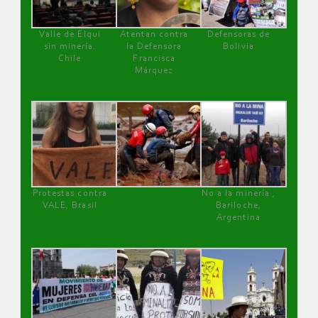
Valle de Elqui
Atentan contra
Defensoras de
sin minería.
la Defensora
Bolivia
Chile
Francisca
Márquez
Protestas contra
No a la minería ,
VALE, Brasil
Bariloche,
Argentina