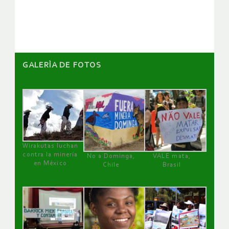
artículos
GALERÌA DE FOTOS
Wirakutas luchan
contra la minería
No a Dominga,
VALE mata,
en México
Chile
Brasil