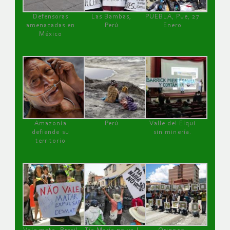
Defensoras
Las Bambas,
PUEBLA, Pue, 27
amenazadas en
Perú
Enero
México
Amazonía
Perú
Valle del Elqui
defiende su
sin minería.
territorio