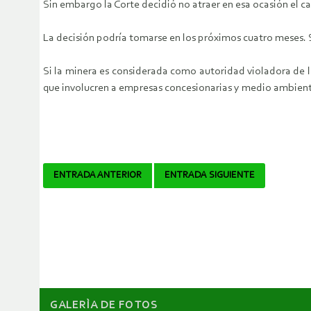
Sin embargo la Corte decidió no atraer en esa ocasión el c
La decisión podría tomarse en los próximos cuatro meses. S
Si la minera es considerada como autoridad violadora de 
que involucren a empresas concesionarias y medio ambien
Navegador
ENTRADA ANTERIOR
ENTRADA SIGUIENTE
de
artículos
GALERÌA DE FOTOS