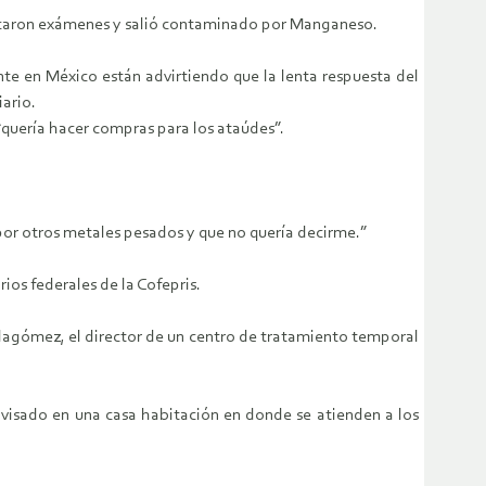
racticaron exámenes y salió contaminado por Manganeso.
e en México están advirtiendo que la lenta respuesta del
iario.
 “quería hacer compras para los ataúdes”.
 por otros metales pesados y que no quería decirme.”
os federales de la Cofepris.
illagómez, el director de un centro de tratamiento temporal
ovisado en una casa habitación en donde se atienden a los