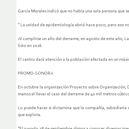
García Morales indicó que no había una sola persona que se 
” La unidad de epidemiología abrió hace poco, pero eso no
Al cumplirse un año del derrame, en agosto de este año, L
listo en 2016.
El centro dará atención a la población afectada en un máx
PROMO-SONORA
En octubre la organización Proyecto sobre Organización, D
manos el llevar el caso del derrame de 40 mil metros cúbic
Lo puede hacer si dictamina que la compañía, subsidiaria 
que explota.
“El pasado 18 de septiembre dimos a conocer diversas irreg