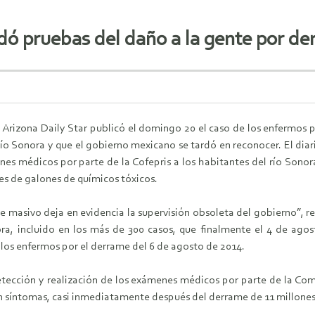
dó pruebas del daño a la gente por d
 Arizona Daily Star publicó el domingo 20 el caso de los enfermos p
ío Sonora y que el gobierno mexicano se tardó en reconocer. El diari
enes médicos por parte de la Cofepris a los habitantes del río Son
es de galones de químicos tóxicos.
e masivo deja en evidencia la supervisión obsoleta del gobierno”, rec
ora, incluido en los más de 300 casos, que finalmente el 4 de ag
os enfermos por el derrame del 6 de agosto de 2014.
detección y realización de los exámenes médicos por parte de la Com
ron síntomas, casi inmediatamente después del derrame de 11 millones