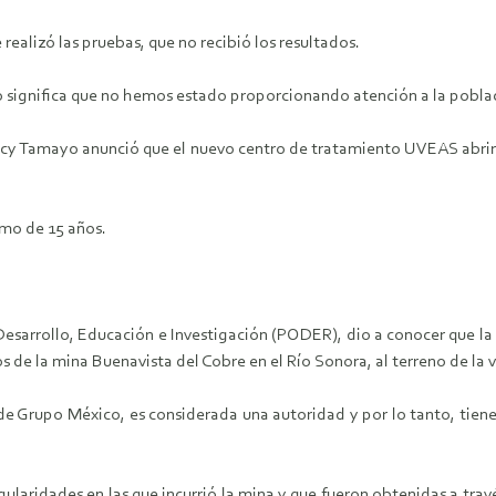
realizó las pruebas, que no recibió los resultados.
 significa que no hemos estado proporcionando atención a la poblaci
acy Tamayo anunció que el nuevo centro de tratamiento UVEAS abriría 
imo de 15 años.
esarrollo, Educación e Investigación (PODER), dio a conocer que la 
os de la mina Buenavista del Cobre en el Río Sonora, al terreno de la
de Grupo México, es considerada una autoridad y por lo tanto, tiene
ularidades en las que incurrió la mina y que fueron obtenidas a trav