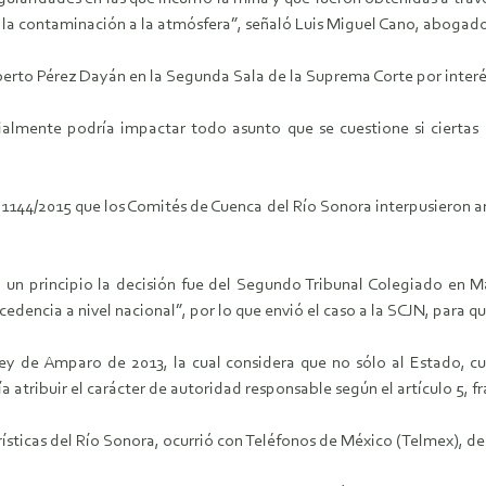
r la contaminación a la atmósfera”, señaló Luis Miguel Cano, aboga
lberto Pérez Dayán en la Segunda Sala de la Suprema Corte por interé
almente podría impactar todo asunto que se cuestione si ciertas
1144/2015 que los Comités de Cuenca del Río Sonora interpusieron an
n principio la decisión fue del Segundo Tribunal Colegiado en Mat
cedencia a nivel nacional”, por lo que envió el caso a la SCJN, para qu
y de Amparo de 2013, la cual considera que no sólo al Estado, cu
a atribuir el carácter de autoridad responsable según el artículo 5, fra
terísticas del Río Sonora, ocurrió con Teléfonos de México (Telmex),