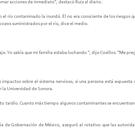
omar acciones de inmediato”, destacó Ruiz al diario.
l río contaminado la inundó. Él no era consciente de los riesgos que
ozos suministrados por el río, dice el medio.
ajo. Yo sabía que mi familia estaba luchando “, dijo Cosillos. “Me pre
impactos sobre el sistema nervioso, si una persona está expuest
n la Universidad de Sonora.
nto tardío. Cuanto más tiempo algunos contaminantes se encuentran en
a de Gobernación de México, aseguró al rotativo que las autorida