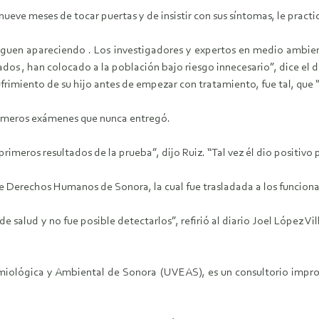
 de nueve meses de tocar puertas y de insistir con sus síntomas, le p
guen apareciendo . Los investigadores y expertos en medio ambient
dos , han colocado a la población bajo riesgo innecesario”, dice el d
sufrimiento de su hijo antes de empezar con tratamiento, fue tal, que
primeros exámenes que nunca entregó.
rimeros resultados de la prueba”, dijo Ruiz. “Tal vez él dio positivo
 Derechos Humanos de Sonora, la cual fue trasladada a los funcionari
 salud y no fue posible detectarlos”, refirió al diario Joel López V
emiológica y Ambiental de Sonora (UVEAS), es un consultorio impr