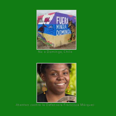
No a Dominga, Chile
Atentan contra la Defensora Francisca Márquez