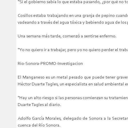
“Si el gobierno sabía lo que estaba pasando, ¿por qué no t
Cosillos estaba trabajando en una granja de pepino cuando e
vadeando a través del agua tóxica y bebiendo agua de los p
Una semana más tarde, comenzó a sentirse enfermo.
“Yo no quiero ir a trabajar, pero yo no quiero perder el trab
Rio-Sonora-PROMO-Investigacion
El Manganeso es un metal pesado que puede tener graves 
Héctor Duarte Tagles, un especialista en salud ambiental e
“Hay un alto riesgo si las personas comienzan su tratamie
Duarte Tagles al diario.
Adolfo García Morales, delegado de Sonora a la Secretarí
cuenca del Río Sonora.