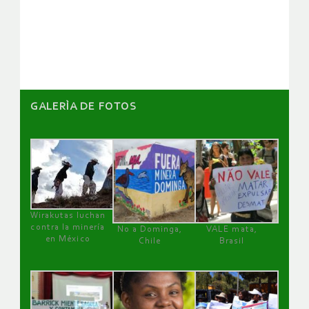
de
artículos
GALERÌA DE FOTOS
Wirakutas luchan
contra la minería
No a Dominga,
VALE mata,
en México
Chile
Brasil