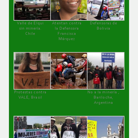
Valle de Elqui
Atentan contra
Defensoras de
sin minería.
la Defensora
Bolivia
Chile
Francisca
Márquez
Protestas contra
No a la minería ,
VALE, Brasil
Bariloche,
Argentina