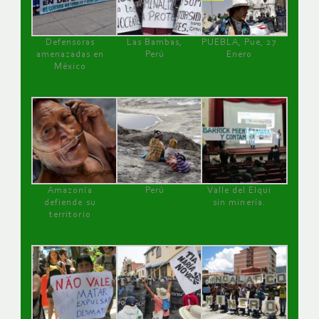
Defensoras
Las Bambas,
PUEBLA, Pue, 27
amenazadas en
Perú
Enero
México
Amazonía
Perú
Valle del Elqui
defiende su
sin minería.
territorio