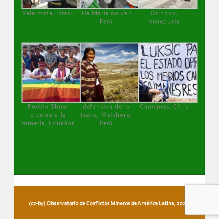
Vale mata, Brasil
Tía María no va !
Orinoco,
Perú
Venezuela
Pueblo Shuar
defensora de la
Caimanes, Chile
dice no a la
tierra, Melchora,
minería, Ecuador
Perú
(cc-by) Observatorio de Conflictos Mineros de América Latina, 2026