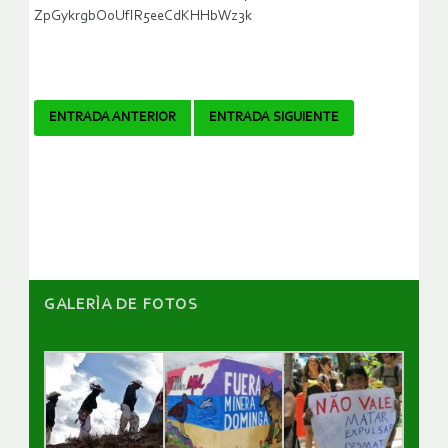
ZpGykrgbOoUfIR5eeCdKHHbWz3k
Navegador
ENTRADA ANTERIOR
ENTRADA SIGUIENTE
de
artículos
GALERÌA DE FOTOS