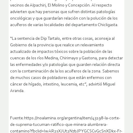
vecinos de Alpachiri, El Molino y Concepción. Al respecto
advierten que hay personas que sufren distintas patologías
oncológicas y que guardarían relación con la polución de los
acuíferos de varias localidades del departamento Chicligasta.
“La sentencia de Dip Tartalo, entre otras cosas, aconseja al
Gobierno de la provincia que realice un relevamiento
actualizado de impactos tóxicos sobre la población de las
cuencas de los ríos Medina, Chirimayo y Gastona, para detectar
las enfermedades y/o patologías que guarden relación directa
con la contaminación de la los acuíferos de la zona. Sabemos
de muchos casos de pobladores que están enfermos con
cáncer de hígado, intestino, leucemia, etc”, advirtió Miguel
Aranda.
Fuente:https://noalamina.org/argentina/item/43198-la-corte-
de-suprema-tucuman-ratifico-que-minera-alumbrera-
contamino?fbclid=IwAR2sXJUt2N7bJPYGCSCvGcSnXDkx-Fr-