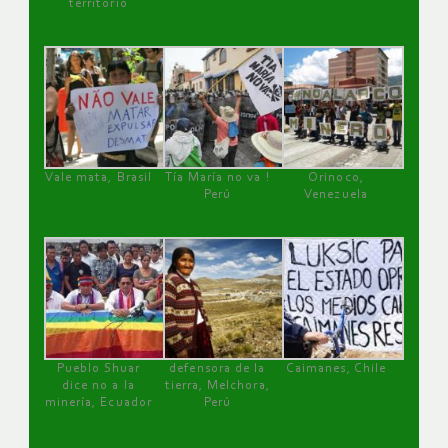
territorio
Vale mata, Brasil
Tía María no va !
Orinoco,
Perú
Venezuela
Pueblo Shuar
defensora de la
Caimanes, Chile
dice no a la
tierra, Melchora,
minería, Ecuador
Perú