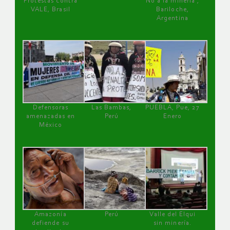
Protestas contra
No a la minería ,
VALE, Brasil
Bariloche,
Argentina
Defensoras
Las Bambas,
PUEBLA, Pue, 27
amenazadas en
Perú
Enero
México
Amazonía
Perú
Valle del Elqui
defiende su
sin minería.