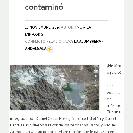
contaminó
11 NOVIEMBRE, 2019
AUTOR:
NO A LA
MINA.ORG
CONFLICTO RELACIONADO:
LA ALUMBRERA -
ANDALGALA
¡Históric
o juicio!
Los
vocales
del
máximo
Tribunal
integrado por Daniel Oscar Posse, Antonio Estofán y Daniel
Leiva se expidieron a favor de los hermanos Carlos y Miguel
Aranda, en un juicio por contaminación que le ganaron en