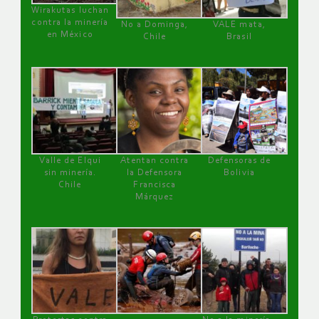
Wirakutas luchan
contra la minería
No a Dominga,
VALE mata,
en México
Chile
Brasil
Valle de Elqui
Atentan contra
Defensoras de
sin minería.
la Defensora
Bolivia
Chile
Francisca
Márquez