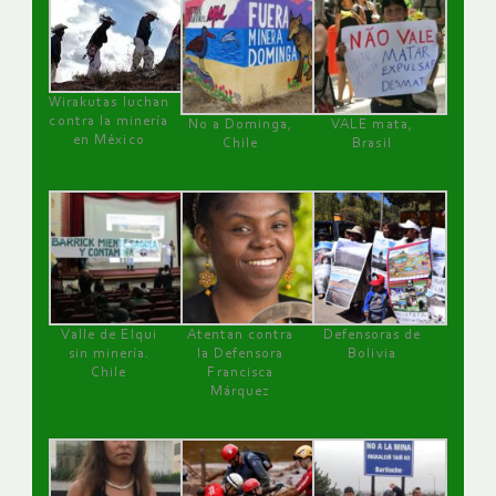
Wirakutas luchan
contra la minería
No a Dominga,
VALE mata,
en México
Chile
Brasil
Valle de Elqui
Atentan contra
Defensoras de
sin minería.
la Defensora
Bolivia
Chile
Francisca
Márquez