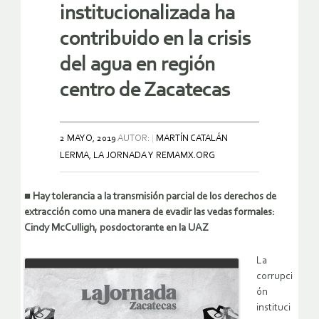
institucionalizada ha
contribuido en la crisis
del agua en región
centro de Zacatecas
2 MAYO, 2019
AUTOR:
MARTÍN CATALÁN
LERMA, LA JORNADA Y REMAMX.ORG
■ Hay tolerancia a la transmisión parcial de los derechos de
extracción como una manera de evadir las vedas formales:
Cindy McCulligh, posdoctorante en la UAZ
La
corrupci
ón
instituci