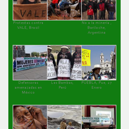
Protestas contra
No a la minería ,
VALE, Brasil
Bariloche,
Argentina
Defensoras
Las Bambas,
PUEBLA, Pue, 27
amenazadas en
Perú
Enero
México