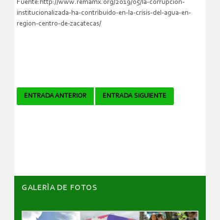
Fuente:http://www.remamx.org/2019/05/la-corrupcion-
institucionalizada-ha-contribuido-en-la-crisis-del-agua-en-
region-centro-de-zacatecas/
Navegador
ENTRADA ANTERIOR
ENTRADA SIGUIENTE
de
artículos
GALERÌA DE FOTOS