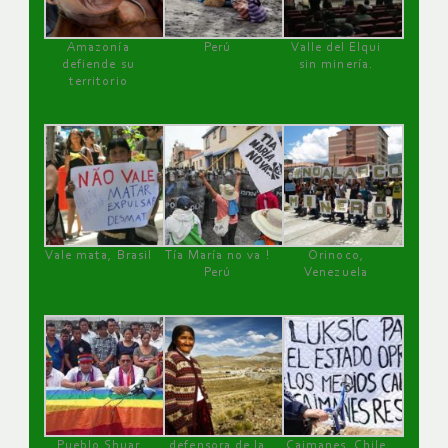
Amazonía
Perú
Valle del Elqui
defiende su
sin minería.
territorio
Vale mata, Brasil
Tía María no va !
Orinoco,
Perú
Venezuela
Pueblo Shuar
defensora de la
Caimanes, Chile